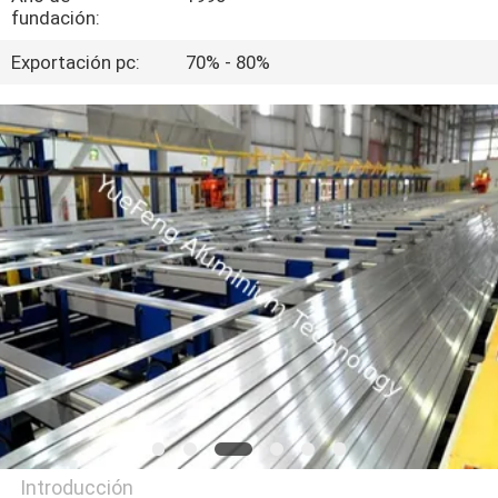
fundación:
CONTROL
Exportación pc:
70% - 80%
DE
CALIDAD
CONTÁCTENOS
NOTICIAS
SOLICITAR
UNA
COTIZACIÓN
MAPA
Introducción