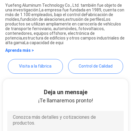
Yuefeng Aluminum Technology Co., Ltd. también fue objeto de
DEL
una investigación.La empresa fue fundada en 1989, cuenta con
YueFeng Aluminium
más de 1.100 empleados, bajo el control deFabricación de
SITIO
moldes,fundición de aleaciones,extrusión de perfilesLos
Technology Co., Ltd
productos se utilizan ampliamente en carrocería de vehículos
de transporte ferroviario, automóviles, fotovoltaicos,
contenedores, equipos offshore, electrónica de
PRIVACY
potencia,estructura de edificios y otros campos industriales de
alta gamaLa capacidad de equi
POLICY
Aprenda más >
Visita a la fábrica
Control de Calidad
Deja un mensaje
¡Te llamaremos pronto!