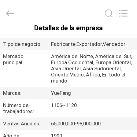
Co.,
Ltd.
All
Rights
Reserved.
Developed
by
Detalles de la empresa
ECER
INICIO
Tipo de negocio:
Fabricante,Exportador,Vendedor
PRODUCTOS
Mercado
América del Norte, América del Sur,
principal:
Europa Occidental, Europa Oriental,
Asia Oriental, Asia Sudoriental,
SOBRE
Oriente Medio, África, En todo el
NOSOTROS
mundo
Marcas:
YueFeng
VISITA
Número de
1106~1120
A
trabajadores:
LA
Ventas Anuales:
65,000,000-98,000,000
FÁBRICA
Año de
1990