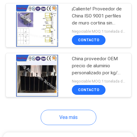
¡Caliente! Proveedor de
China ISO 9001 perfiles
de muro cortina sin
marco de aluminio
Negociable MOQ:1 tonelada después de confirmar las muestras
personalizados
CONTACTO
China proveedor OEM
precio de aluminio
personalizado por kg/
Perfil de extrusión de
Negociable MOQ:1 tonelada después de confirmar las muestras
paredes cortinas de
CONTACTO
aluminio
Vea más