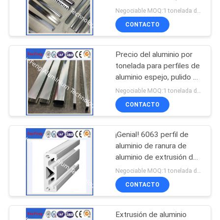
extrusión de aluminio
DEL
Negociable MOQ:1 tonelada después de confirmar las muestras
pulido espejo
CONTACTO
SITIO
128
Marco solar de
Precio del aluminio por
PRIVACY
tonelada para perfiles de
aluminio
POLICY
aluminio espejo, pulido de
aluminio, superficie pulida
Negociable MOQ:1 tonelada después de confirmar las muestras
de aluminio
CONTACTO
¡Genial! 6063 perfil de
2
aluminio de ranura de
Partes de aluminio
aluminio de extrusión de
ranura de aluminio
Negociable MOQ:1 tonelada después de confirmar las muestras
de fundición a
CONTACTO
presión
Extrusión de aluminio