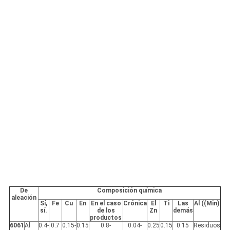
De
Composición química
aleación
Sí,
Fe
Cu
En
En el caso
Crónica
El
Ti
Las
Al ((Min)
sí.
de los
Zn
demás
productos
6061
Al
0.4-
0.7
0.15-
0.15
0.8-
0.04-
0.25
0.15
0.15
Residuos