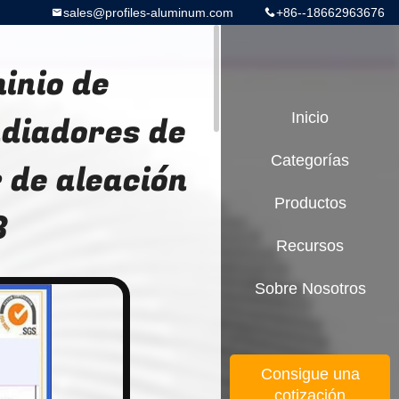
sales@profiles-aluminum.com
+86--18662963676
inio de
adiadores de
Inicio
Categorías
 de aleación
Productos
3
Recursos
Sobre Nosotros
Consigue una
cotización