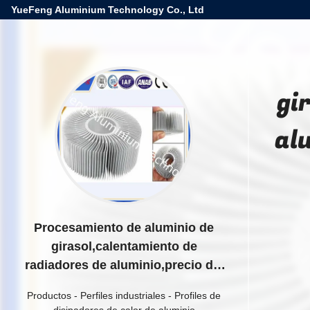
YueFeng Aluminium Technology Co., Ltd
gi
al
Procesamiento de aluminio de
girasol,calentamiento de
radiadores de aluminio,precio del
radiador de aleación de aluminio
Productos
-
Perfiles industriales
-
Profiles de
6063
disipadores de calor de aluminio