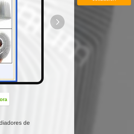
button
ora
adiadores de