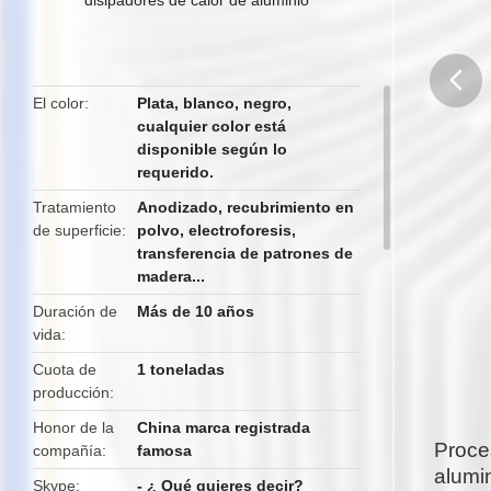
El color
Plata, blanco, negro,
cualquier color está
butto
disponible según lo
requerido.
Tratamiento
Anodizado, recubrimiento en
de superficie
polvo, electroforesis,
transferencia de patrones de
madera...
Duración de
Más de 10 años
vida
Cuota de
1 toneladas
producción
Honor de la
China marca registrada
Proce
compañía
famosa
alumi
Skype
- ¿ Qué quieres decir?