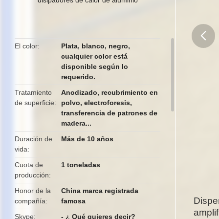
El color
Plata, blanco, negro,
cualquier color está
butto
disponible según lo
requerido.
Tratamiento
Anodizado, recubrimiento en
de superficie
polvo, electroforesis,
transferencia de patrones de
madera...
Duración de
Más de 10 años
vida
Cuota de
1 toneladas
producción
Honor de la
China marca registrada
Dispe
compañía
famosa
ampli
Skype
- ¿ Qué quieres decir?