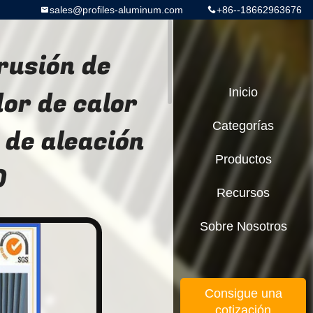
sales@profiles-aluminum.com
+86--18662963676
rusión de
or de calor
Inicio
Categorías
 de aleación
Productos
0
Recursos
Sobre Nosotros
Consigue una
cotización