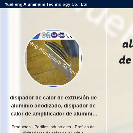
YueFeng Aluminium Technology Co., Ltd
al
de
disipador de calor de extrusión de
aluminio anodizado, disipador de
calor de amplificador de aluminio
de aleación de aluminio 6000
Productos
-
Perfiles industriales
-
Profiles de
disipadores de calor de aluminio