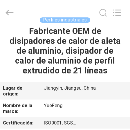
Co.,
Ltd.
All
Rights
Reserved.
Perfiles industriales
Developed
by
ECER
Fabricante OEM de
INICIO
disipadores de calor de aleta
PRODUCTOS
de aluminio, disipador de
calor de aluminio de perfil
SOBRE
extrudido de 21 líneas
NOSOTROS
Lugar de
Jiangyin, Jiangsu, China
origen:
VISITA
A
Nombre de la
YueFeng
marca:
LA
Certificación:
ISO9001, SGS...
FÁBRICA