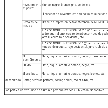
Revestimiento
Blanco, negro, bronce, gris, verde, etc.
en polvo:
El espesor del revestimiento en polvo es superior 
Cereales de
1Papel de impresión de transferencia de MENPHIS i
madera:
2. AKZO NOBEL INTERPON D1010 ((10 años de gar
cedro australiano, cerezo de arbusto, nuez de pecho,
jarra II, cedro rojo occidental, etc.
3. AKZO NOBEL INTERPON D34 ((5 años de garantí
madera de arbusto, rojo occidental, jarrah, chicle d
etc.
El
Plata, níquel, amarillo dorado, negro, champán, etc
electróforesis:
Pulido
Plata, níquel, amarillo dorado, negro, etc.
El cepillado:
Plata, níquel, amarillo dorado, negro, bronce, etc.
Mecanizado:
Cortar, perforar, perforar, doblar, soldar, moler, CNC, etc.
Los perfiles de extrusión de aluminio personalizados OEM están disponibles.