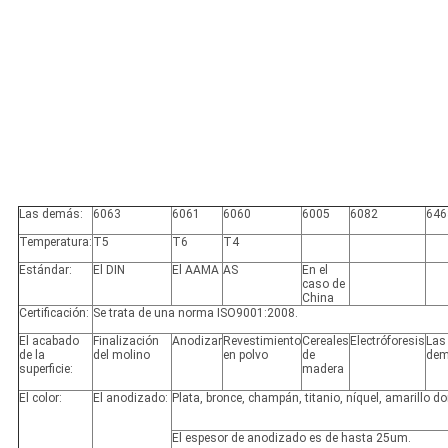
Las demás:
6063
6061
6060
6005
6082
646
Temperatura:
T5
T6
T4
Estándar:
El DIN
El AAMA
AS
En el
caso de
China
Certificación:
Se trata de una norma ISO9001:2008.
El acabado
Finalización
Anodizar
Revestimiento
Cereales
Electróforesis
Las
de la
del molino
en polvo
de
dem
superficie:
madera
El color:
El anodizado:
Plata, bronce, champán, titanio, níquel, amarillo do
El espesor de anodizado es de hasta 25um.