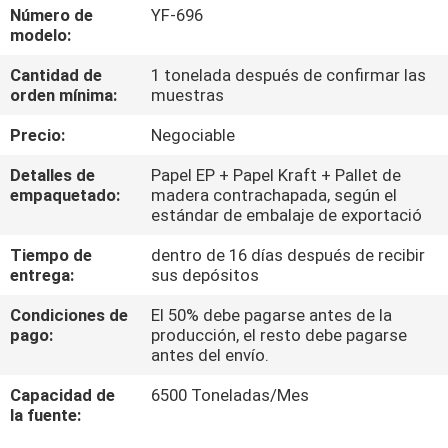
Número de
YF-696
modelo:
CONTROL
Cantidad de
1 tonelada después de confirmar las
DE
orden mínima:
muestras
CALIDAD
Precio:
Negociable
CONTÁCTENOS
Detalles de
Papel EP + Papel Kraft + Pallet de
empaquetado:
madera contrachapada, según el
estándar de embalaje de exportació
NOTICIAS
Tiempo de
dentro de 16 días después de recibir
entrega:
sus depósitos
SOLICITAR
Condiciones de
El 50% debe pagarse antes de la
pago:
producción, el resto debe pagarse
UNA
antes del envío.
COTIZACIÓN
Capacidad de
6500 Toneladas/Mes
la fuente:
MAPA