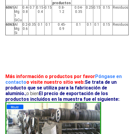
productos
6061
Al
0.4-
0.7
0.15-
0.15
0.8-
0.04-
0.25
0.15
0.15
Residuos
Mg
0.8
0.4
1.2
0.35
1
SiCu
6063
Al
0.2-
0.35
0.1
0.1
0.45-
0.1
0.1
0.1
0.15
Residuos
Mg
0.6
0.9
Si
Más información o productos por favor
Póngase en
contacto
o visite nuestro sitio web:
Se trata de un
producto que se utiliza para la fabricación de
aluminio.
;
o bien
El precio de exportación de los
productos incluidos en la muestra fue el siguiente:
.