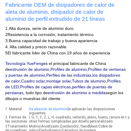
Fabricante OEM de disipadores de calor de
aleta de aluminio, disipador de calor de
aluminio de perfil extrudido de 21 líneas
1.Alta dureza, serie de aluminio duro.
2Resistencia a la corrosión, tratamiento térmico
3.Buena capacidad de trabajo y buena apariencia
4. Alta calidad y precio razonable.
5El fabricante líder de China con 19 años de experiencia
Tecnología YueFeng
es el principal fabricante de China
de
extrusión de aluminio
,
Profiles de aluminio
,
Profiles de ventanas
y puertas de aluminio
,
Perfiles de las industrias
,
los disipadores
de calor
,
Cuadro solar
,
montaje solar
,
Tubos de aluminio
,
Profiles
de LED
,
Profiles de capas eléctricas
,
perfiles de puertas de
persianas
, todo tipo de
extrusión de aluminio a medida
según los
dibujos o muestras del cliente.
1. Material
De aleación de aluminio
Se aplicarán las disposiciones
siguientes:
2. Formas de
I, U, T, C, Z, L, H, cuadrado, redondo, plano, hueco, ranura en t y
las secciones
otras formas complicadas por diseño personalizado.
3Tratamiento
Molino/Anodizado ((oxidación) /Sandblast/Cobre de
de superficies
polvo/Electroforesis/Cerradura de madera...