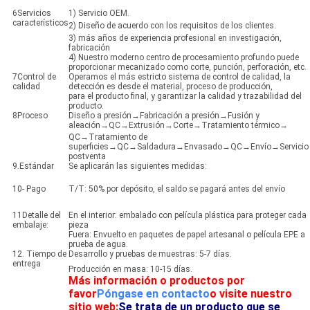
6Servicios
1) Servicio OEM.
característicos
2) Diseño de acuerdo con los requisitos de los clientes.
3) más años de experiencia profesional en investigación,
fabricación
4) Nuestro moderno centro de procesamiento profundo puede
proporcionar mecanizado como corte, punción, perforación, etc.
7Control de
Operamos el más estricto sistema de control de calidad, la
calidad
detección es desde el material, proceso de producción,
para el producto final, y garantizar la calidad y trazabilidad del
producto.
8Proceso
Diseño a presión→Fabricación a presión→Fusión y
aleación→QC→Extrusión→Corte→Tratamiento térmico→
QC→Tratamiento de
superficies→QC→Saldadura→Envasado→QC→Envío→Servicio
postventa
9.Estándar
Se aplicarán las siguientes medidas:
10- Pago
T/T: 50% por depósito, el saldo se pagará antes del envío
11Detalle del
En el interior: embalado con película plástica para proteger cada
embalaje:
pieza
Fuera: Envuelto en paquetes de papel artesanal o película EPE a
prueba de agua.
12. Tiempo de
Desarrollo y pruebas de muestras: 5-7 días.
entrega
Producción en masa: 10-15 días.
Más información o productos por
favor
Póngase en contacto
o visite nuestro
sitio web:
Se trata de un producto que se