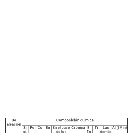
De
Composición química
aleación
Sí,
Fe
Cu
En
En el caso
Crónica
El
Ti
Las
Al ((Min)
sí.
de los
Zn
demás