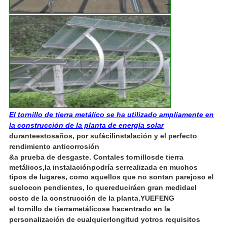
El tornillo de tierra metálico se ha utilizado ampliamente en
la construcción de la planta de energía solar
durante
estos
años, por su
fácil
instalación y el perfecto
rendimiento anticorrosión
&
a prueba de desgaste. Con
tales tornillos
de tierra
metálicos,
la instalación
podría ser
realizada en muchos
tipos de lugares, como aquellos que no son
tan parejos
o el
suelo
con pendientes, lo que
reducirá
en gran medida
el
costo de la construcción de la planta.
YUEFENG
el tornillo de tierra
metálico
se ha
centrado en la
personalización de cualquier
longitud y
otros requisitos