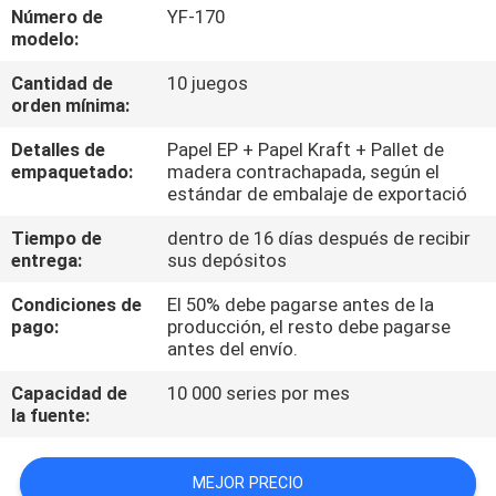
Número de
YF-170
modelo:
CONTROL
Cantidad de
10 juegos
DE
orden mínima:
CALIDAD
Detalles de
Papel EP + Papel Kraft + Pallet de
empaquetado:
madera contrachapada, según el
CONTÁCTENOS
estándar de embalaje de exportació
Tiempo de
dentro de 16 días después de recibir
entrega:
sus depósitos
NOTICIAS
Condiciones de
El 50% debe pagarse antes de la
pago:
producción, el resto debe pagarse
SOLICITAR
antes del envío.
UNA
Capacidad de
10 000 series por mes
COTIZACIÓN
la fuente:
MAPA
MEJOR PRECIO