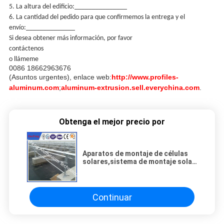
5. La altura del edificio:_______________
6. La cantidad del pedido para que confirmemos la entrega y el
envío:______________
Si desea obtener más información, por favor
contáctenos
o llámeme
0086 18662963676
(Asuntos urgentes), enlace web:
http://www.profiles-
aluminum.com
;
aluminum-extrusion.sell.everychina.com
.
Obtenga el mejor precio por
Aparatos de montaje de células
solares,sistema de montaje solar
en tierra,aparato de montaje solar
en tierra
Continuar