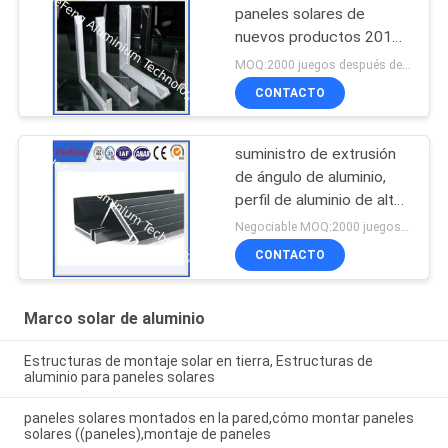
paneles solares de
nuevos productos 2015
del fabricante chino
MOQ:2000 juegos después de confirmar las muestras
CONTACTO
suministro de extrusión
de ángulo de aluminio,
perfil de aluminio de alta
calidad para soporte de
Negociable MOQ:2000 juegos después de confirmar las muestras
paneles solares
CONTACTO
Marco solar de aluminio
Estructuras de montaje solar en tierra, Estructuras de
aluminio para paneles solares
paneles solares montados en la pared,cómo montar paneles
solares ((paneles),montaje de paneles