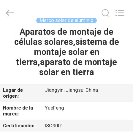
Technology
Co.,
Ltd.
All
Rights
Marco solar de aluminio
Reserved.
Developed
by
Aparatos de montaje de
INICIO
ECER
células solares,sistema de
PRODUCTOS
montaje solar en
tierra,aparato de montaje
SOBRE
solar en tierra
NOSOTROS
Lugar de
Jiangyin, Jiangsu, China
origen:
VISITA
A
Nombre de la
YueFeng
marca:
LA
Certificación:
ISO9001
FÁBRICA