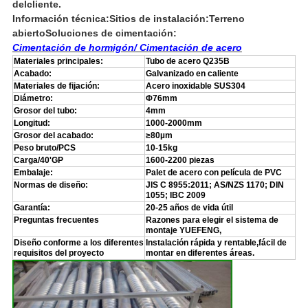
del
cliente.
Información técnica:
Sitios de instalación:
Terreno
abierto
Soluciones de cimentación:
Cimentación de hormigón/ Cimentación de acero
Materiales principales:
Tubo de acero Q235B
Acabado:
Galvanizado en caliente
Materiales de fijación:
Acero inoxidable SUS304
Diámetro:
Φ76mm
Grosor del tubo:
4mm
Longitud:
1000-2000mm
Grosor del acabado:
≥80µm
Peso bruto/PCS
10-15kg
Carga/40'GP
1600-2200 piezas
Embalaje:
Palet de acero con película de PVC
Normas de diseño:
JIS C 8955:2011; AS/NZS 1170; DIN
1055; IBC 2009
Garantía:
20-25 años de vida útil
Preguntas frecuentes
Razones para elegir el sistema de
montaje YUEFENG,
Diseño conforme a los diferentes
Instalación rápida y rentable,fácil de
requisitos del proyecto
montar en diferentes áreas.