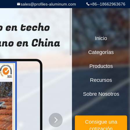
sales@profiles-aluminum.com
+86--18662963676
 en techo
ano en China
Inicio
Categorías
Productos
Recursos
Sobre Nosotros
Consigue una
cotización