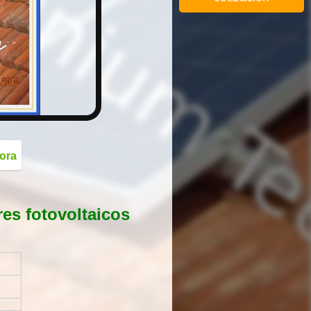
button
ora
res fotovoltaicos