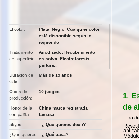
butto
El color
Plata, Negro, Cualquier color
está disponible según lo
requerido
Tratamiento
Anodizado, Recubrimiento
de superficie
en polvo, Electroforesis,
pintura...
Duración de
Más de 15 años
vida
Cuota de
10 juegos
1. E
producción
de a
Honor de la
China marca registrada
compañía
famosa
Tipo d
Skype
- ¿ Qué quieres decir?
Revest
aplica
¿Qué quieres
- ¿ Qué pasa?
Módulo