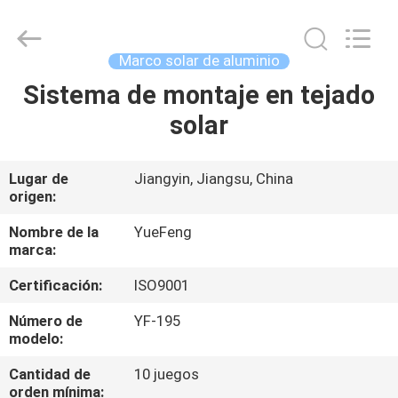
Technology
Co.,
Ltd.
All
Rights
Marco solar de aluminio
Reserved.
Developed
by
Sistema de montaje en tejado
INICIO
ECER
solar
PRODUCTOS
Lugar de
Jiangyin, Jiangsu, China
origen:
SOBRE
NOSOTROS
Nombre de la
YueFeng
marca:
Certificación:
ISO9001
VISITA
A
Número de
YF-195
modelo:
LA
Cantidad de
10 juegos
FÁBRICA
orden mínima: