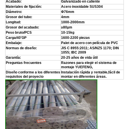
Acabado:
Galvanizado en caliente
Materiales de fijación:
Acero inoxidable SUS304
Diámetro:
Φ76mm
Grosor del tubo:
4mm
Longitud:
1000-2000mm
Grosor del acabado:
≥80µm
Peso bruto/PCS
10-15kg
Carga/40'GP
1600-2200 piezas
Embalaje:
Palet de acero con película de PVC
Normas de diseño:
JIS C 8955:2011; AS/NZS 1170; DIN
1055; IBC 2009
Garantía:
20-25 años de vida útil
Preguntas frecuentes
Razones para elegir el sistema de
montaje YUEFENG,
Diseño conforme a los diferentes
Instalación rápida y rentable,fácil de
requisitos del proyecto
montar en diferentes áreas.