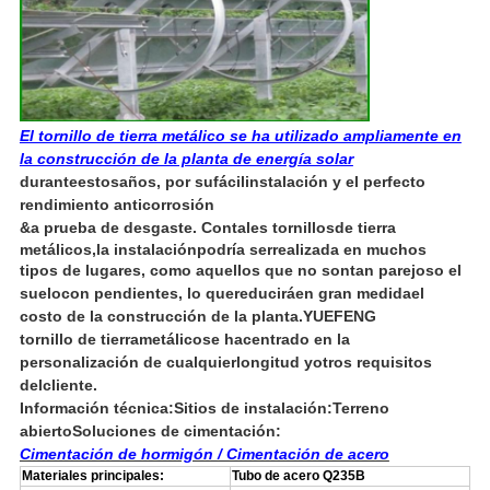
El tornillo de tierra metálico se ha utilizado ampliamente en
la construcción de la planta de energía solar
durante
estos
años, por su
fácil
instalación y el perfecto
rendimiento anticorrosión
&
a prueba de desgaste. Con
tales tornillos
de tierra
metálicos,
la instalación
podría ser
realizada en muchos
tipos de lugares, como aquellos que no son
tan parejos
o el
suelo
con pendientes, lo que
reducirá
en gran medida
el
costo de la construcción de la planta.
YUEFENG
tornillo de tierra
metálico
se ha
centrado en la
personalización de cualquier
longitud y
otros requisitos
del
cliente.
Información técnica:
Sitios de instalación:
Terreno
abierto
Soluciones de cimentación:
Cimentación de hormigón / Cimentación de acero
Materiales principales:
Tubo de acero Q235B