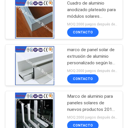
Cuadro de aluminio
anodizado plateado para
módulos solares
fotovoltaicos
MOQ:2000 juegos después de confirmar las muestras
CONTACTO
marco de panel solar de
extrusión de aluminio
personalizado según los
planos de diseño
MOQ:2000 juegos después de confirmar las muestras
CONTACTO
Marco de aluminio para
paneles solares de
nuevos productos 2015
del fabricante chino
MOQ:2000 juegos después de confirmar las muestras
CONTACTO