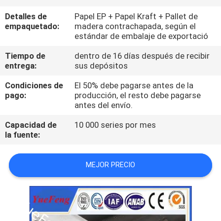
Detalles de
Papel EP + Papel Kraft + Pallet de
CONTROL
empaquetado:
madera contrachapada, según el
estándar de embalaje de exportació
DE
CALIDAD
Tiempo de
dentro de 16 días después de recibir
entrega:
sus depósitos
Condiciones de
El 50% debe pagarse antes de la
CONTÁCTENOS
pago:
producción, el resto debe pagarse
antes del envío.
NOTICIAS
Capacidad de
10 000 series por mes
la fuente:
SOLICITAR
MEJOR PRECIO
UNA
COTIZACIÓN
MAPA