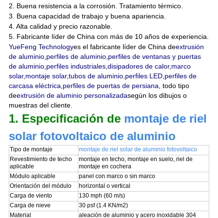
2. Buena resistencia a la corrosión. Tratamiento térmico.
3. Buena capacidad de trabajo y buena apariencia.
4. Alta calidad y precio razonable.
5. Fabricante líder de China con más de 10 años de experiencia.
YueFeng Technology
es el fabricante líder de China de
extrusión
de aluminio
,
perfiles de aluminio
,
perfiles de ventanas y puertas
de aluminio
,
perfiles industriales
,
disipadores de calor
,
marco
solar
,
montaje solar
,
tubos de aluminio
,
perfiles LED
,
perfiles de
carcasa eléctrica
,
perfiles de puertas de persiana
, todo tipo
de
extrusión de aluminio personalizada
según los dibujos o
muestras del cliente.
1. Especificación de
montaje de riel
solar fotovoltaico de aluminio
Tipo de montaje
montaje de riel solar de aluminio fotovoltaico
Revestimiento de techo
montaje en techo, montaje en suelo, riel de
aplicable
montaje en cochera
Módulo aplicable
panel con marco o sin marco
Orientación del módulo
horizontal o vertical
Carga de viento
130 mph (60 m/s)
Carga de nieve
30 psf (1.4 KN/m2)
Material
aleación de aluminio y acero inoxidable 304