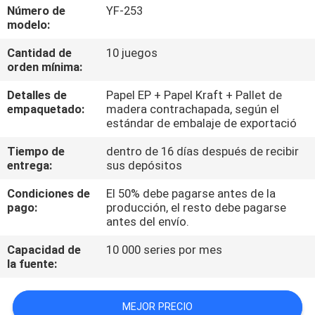
Número de
YF-253
modelo:
CONTROL
Cantidad de
10 juegos
DE
orden mínima:
CALIDAD
Detalles de
Papel EP + Papel Kraft + Pallet de
empaquetado:
madera contrachapada, según el
CONTÁCTENOS
estándar de embalaje de exportació
Tiempo de
dentro de 16 días después de recibir
entrega:
sus depósitos
NOTICIAS
Condiciones de
El 50% debe pagarse antes de la
pago:
producción, el resto debe pagarse
SOLICITAR
antes del envío.
UNA
Capacidad de
10 000 series por mes
COTIZACIÓN
la fuente:
MAPA
MEJOR PRECIO