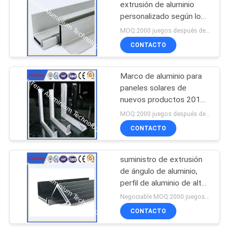
extrusión de aluminio
personalizado según los
planos de diseño
MOQ:2000 juegos después de confirmar las muestras
CONTACTO
Marco de aluminio para
paneles solares de
nuevos productos 2015
del fabricante chino
MOQ:2000 juegos después de confirmar las muestras
CONTACTO
suministro de extrusión
de ángulo de aluminio,
perfil de aluminio de alta
calidad para soporte de
Negociable MOQ:2000 juegos después de confirmar las muestras
paneles solares
CONTACTO