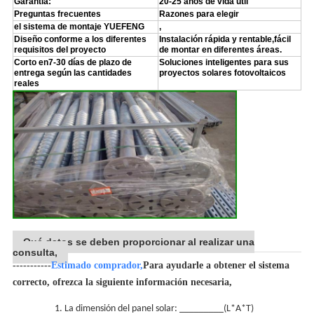
Garantía:
20-25 años de vida útil
Preguntas frecuentes
Razones para elegir
el sistema de montaje YUEFENG
,
Diseño conforme a los diferentes
Instalación rápida y rentable,fácil
requisitos del proyecto
de montar en diferentes áreas.
Corto en7-30 días de plazo de
Soluciones inteligentes para sus
entrega según las cantidades
proyectos solares fotovoltaicos
reales
Qué datos se deben proporcionar al realizar una
consulta,
-----------
Estimado comprador,
Para ayudarle a obtener el sistema
correcto, ofrezca la siguiente información necesaria,
1. La dimensión del panel solar: _________(L*A*T)