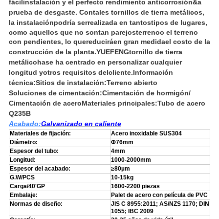
fácil
instalación y el perfecto rendimiento anticorrosión
&
a
prueba de desgaste. Con
tales tornillos de tierra metálicos,
la instalación
podría ser
realizada en tantos
tipos de lugares,
como aquellos que no son
tan parejos
terreno
o el terreno
con pendientes, lo que
reducirá
en gran medida
el costo de la
construcción de la planta.
YUEFENG
tornillo de tierra
metálico
ha
se ha centrado en personalizar cualquier
longitud y
otros requisitos del
cliente.
Información
técnica
:
Sitios de instalación:
Terreno abierto
Soluciones de cimentación:
Cimentación de hormigón/
Cimentación de acero
Materiales principales:
Tubo de acero
Q235B
Acabado:
Galvanizado en caliente
Materiales de fijación:
Acero inoxidable SUS304
Diámetro:
Φ76mm
Espesor del tubo:
4mm
Longitud:
1000-2000mm
Espesor del acabado:
≥80µm
G.W/PCS
10-15kg
Carga/40'GP
1600-2200 piezas
Embalaje:
Palet de acero con película de PVC
Normas de diseño:
JIS C 8955:2011; AS/NZS 1170; DIN
1055; IBC 2009