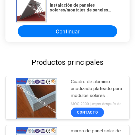
Instalación de paneles
solares/montajes de paneles
solares/montaje de paneles
solares/montaje de paneles
solares
Continuar
Productos principales
Cuadro de aluminio
anodizado plateado para
módulos solares
fotovoltaicos
MOQ:2000 juegos después de confirmar las muestras
CONTACTO
marco de panel solar de