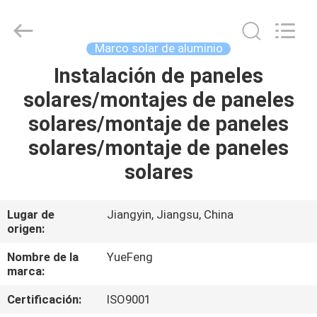
Technology
Co.,
Ltd.
All
Rights
Marco solar de aluminio
Reserved.
Developed
by
Instalación de paneles
INICIO
ECER
solares/montajes de paneles
PRODUCTOS
solares/montaje de paneles
solares/montaje de paneles
SOBRE
solares
NOSOTROS
Lugar de
Jiangyin, Jiangsu, China
origen:
VISITA
A
Nombre de la
YueFeng
marca:
LA
Certificación:
ISO9001
FÁBRICA