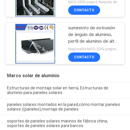
del fabricante chino
MOQ:2000 juegos después de confirmar las muestras
CONTACTO
suministro de extrusión
de ángulo de aluminio,
perfil de aluminio de alta
calidad para soporte de
Negociable MOQ:2000 juegos después de confirmar las muestras
paneles solares
CONTACTO
Marco solar de aluminio
Estructuras de montaje solar en tierra, Estructuras de
aluminio para paneles solares
paneles solares montados en la pared,cómo montar paneles
solares ((paneles),montaje de paneles
soportes de paneles solares marinos de fábrica china,
soportes de paneles solares para barcos