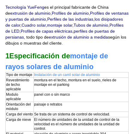
Tecnología YueFeng
es el principal fabricante de China
de
extrusión de aluminio
,
Profiles de aluminio
,
Profiles de ventanas
y puertas de aluminio
,
Perfiles de las industrias
,
los disipadores
de calor
,
Cuadro solar
,
montaje solar
,
Tubos de aluminio
,
Profiles
de LED
,
Profiles de capas eléctricas
,
perfiles de puertas de
persianas
, todo tipo de
extrusión de aluminio a medida
según los
dibujos o muestras del cliente.
1Especificación de
montaje de
rayos solares de aluminio
Tipo de montaje
Instalación de un carril solar de aluminio
Revestimiento
montura en el techo, montura en el suelo, rieles de
de techo
montaje en el parking
aplicable
Modulo
panel con o sin marco
aplicable
Orientación del
paisaje o retratos
módulo
Carga del viento
Se trata de un sistema de control de velocidad.
Carga de nieve
El número de unidades de la unidad de control de la
velocidad es el número de unidades de la unidad de
control.