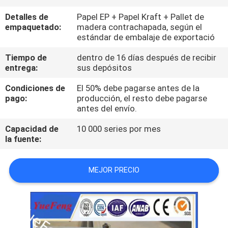
Detalles de
Papel EP + Papel Kraft + Pallet de
CONTROL
empaquetado:
madera contrachapada, según el
estándar de embalaje de exportació
DE
CALIDAD
Tiempo de
dentro de 16 días después de recibir
entrega:
sus depósitos
Condiciones de
El 50% debe pagarse antes de la
CONTÁCTENOS
pago:
producción, el resto debe pagarse
antes del envío.
NOTICIAS
Capacidad de
10 000 series por mes
la fuente:
SOLICITAR
MEJOR PRECIO
UNA
COTIZACIÓN
MAPA