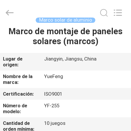
Technology
Co.,
Ltd.
All
Rights
Marco solar de aluminio
Reserved.
Developed
by
Marco de montaje de paneles
INICIO
ECER
solares (marcos)
PRODUCTOS
Lugar de
Jiangyin, Jiangsu, China
origen:
SOBRE
NOSOTROS
Nombre de la
YueFeng
marca:
Certificación:
ISO9001
VISITA
A
Número de
YF-255
modelo:
LA
Cantidad de
10 juegos
FÁBRICA
orden mínima: