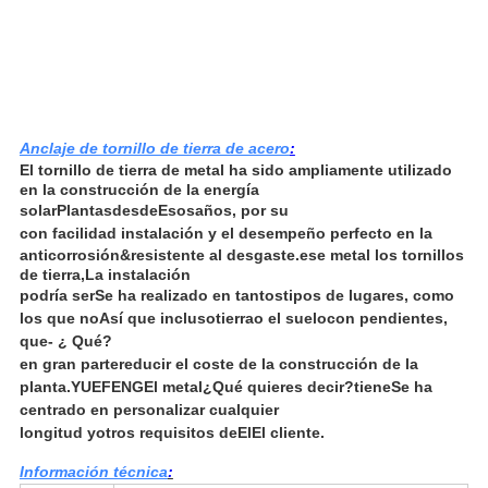
Anclaje de tornillo de tierra de acero
:
El tornillo de tierra de metal ha sido ampliamente utilizado
en la construcción de la energía
solar
Plantas
desde
Esos
años, por su
con facilidad
instalación y el desempeño perfecto en la
anticorrosión
&
resistente al desgaste.
ese metal
los tornillos
de tierra,
La instalación
podría ser
Se ha realizado en tantos
tipos de lugares, como
los que no
Así que incluso
tierra
o el suelo
con pendientes,
que
- ¿ Qué?
en gran parte
reducir el coste de la construcción de la
planta.
YUEFENG
El metal
¿Qué quieres decir?
tiene
Se ha
centrado en personalizar cualquier
longitud y
otros requisitos de
El
El cliente.
Información técnica
: