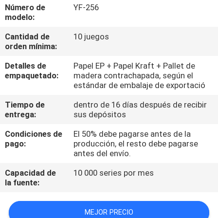
Número de
YF-256
modelo:
CONTROL
Cantidad de
10 juegos
DE
orden mínima:
CALIDAD
Detalles de
Papel EP + Papel Kraft + Pallet de
empaquetado:
madera contrachapada, según el
CONTÁCTENOS
estándar de embalaje de exportació
Tiempo de
dentro de 16 días después de recibir
entrega:
sus depósitos
NOTICIAS
Condiciones de
El 50% debe pagarse antes de la
pago:
producción, el resto debe pagarse
SOLICITAR
antes del envío.
UNA
Capacidad de
10 000 series por mes
COTIZACIÓN
la fuente:
MAPA
MEJOR PRECIO