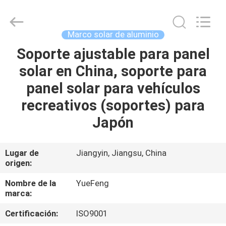
Technology
Co.,
Ltd.
All
Rights
Marco solar de aluminio
Reserved.
Developed
by
Soporte ajustable para panel
INICIO
ECER
solar en China, soporte para
PRODUCTOS
panel solar para vehículos
recreativos (soportes) para
SOBRE
Japón
NOSOTROS
Lugar de
Jiangyin, Jiangsu, China
origen:
VISITA
A
Nombre de la
YueFeng
marca:
LA
Certificación:
ISO9001
FÁBRICA