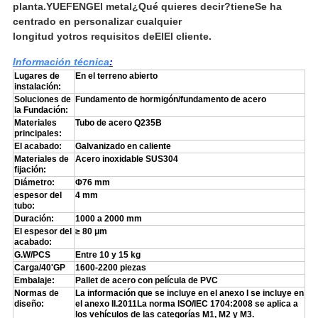
planta.
YUEFENG
El metal
¿Qué quieres decir?
tiene
Se ha
centrado en personalizar cualquier
longitud y
otros requisitos de
El
El cliente.
Información técnica
:
Lugares de
En el terreno abierto
instalación:
Soluciones de
Fundamento de hormigón/fundamento de acero
la Fundación:
Materiales
Tubo de acero Q235B
principales:
El acabado:
Galvanizado en caliente
Materiales de
Acero inoxidable SUS304
fijación:
Diámetro:
Φ76 mm
espesor del
4 mm
tubo:
Duración:
1000 a 2000 mm
El espesor del
≥ 80 μm
acabado:
G.W/PCS
Entre 10 y 15 kg
Carga/40'GP
1600-2200 piezas
Embalaje:
Pallet de acero con película de PVC
Normas de
La información que se incluye en el anexo I se incluye en
diseño:
el anexo II.2011La norma ISO/IEC 1704:2008 se aplica a
los vehículos de las categorías M1, M2 y M3.