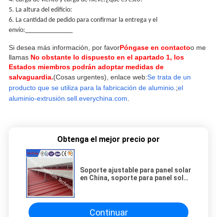
5. La altura del edificio:
6. La cantidad de pedido para confirmar la entrega y el
envío:______________
Si desea más información, por favor
Póngase en contacto
o me
llamas
No obstante lo dispuesto en el apartado 1, los
Estados miembros podrán adoptar medidas de
salvaguardia.
(Cosas urgentes), enlace web:
Se trata de un
producto que se utiliza para la fabricación de aluminio.
;
el
aluminio-extrusión.sell.everychina.com
.
Obtenga el mejor precio por
Soporte ajustable para panel solar
en China, soporte para panel solar
para vehículos recreativos
(soportes) para Japón
Continuar