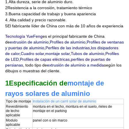
1.Alta dureza, serie de aluminio duro.
2Resistencia a la corrosión, tratamiento térmico
3.Buena capacidad de trabajo y buena apariencia
4. Alta calidad y precio razonable.
5El fabricante líder de China con más de 10 años de experiencia
Tecnología YueFeng
es el principal fabricante de China
de
extrusión de aluminio
,
Profiles de aluminio
,
Profiles de ventanas
y puertas de aluminio
,
Perfiles de las industrias
,
los disipadores
de calor
,
Cuadro solar
,
montaje solar
,
Tubos de aluminio
,
Profiles
de LED
,
Profiles de capas eléctricas
,
perfiles de puertas de
persianas
, todo tipo de
extrusión de aluminio a medida
según los
dibujos o muestras del cliente.
1Especificación de
montaje de
rayos solares de aluminio
Tipo de montaje
Instalación de un carril solar de aluminio
Revestimiento
montura en el techo, montura en el suelo, rieles de
de techo
montaje en el parking
aplicable
Modulo
panel con o sin marco
aplicable