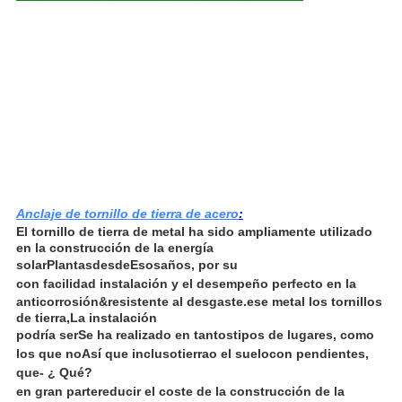
Anclaje de tornillo de tierra de acero
:
El tornillo de tierra de metal ha sido ampliamente utilizado
en la construcción de la energía
solar
Plantas
desde
Esos
años, por su
con facilidad
instalación y el desempeño perfecto en la
anticorrosión
&
resistente al desgaste.
ese metal
los tornillos
de tierra,
La instalación
podría ser
Se ha realizado en tantos
tipos de lugares, como
los que no
Así que incluso
tierra
o el suelo
con pendientes,
que
- ¿ Qué?
en gran parte
reducir el coste de la construcción de la