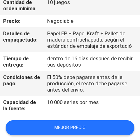
Cantidad de
10 juegos
orden mínima:
CONTROL
Precio:
Negociable
DE
Detalles de
Papel EP + Papel Kraft + Pallet de
CALIDAD
empaquetado:
madera contrachapada, según el
estándar de embalaje de exportació
CONTÁCTENOS
Tiempo de
dentro de 16 días después de recibir
entrega:
sus depósitos
NOTICIAS
Condiciones de
El 50% debe pagarse antes de la
pago:
producción, el resto debe pagarse
antes del envío.
SOLICITAR
Capacidad de
10 000 series por mes
UNA
la fuente:
COTIZACIÓN
MEJOR PRECIO
MAPA