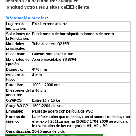
centrado en personalizar cualquier
longitud y
otros requisitos de
El
El cliente.
Información técnica
:
Lugares de
En el terreno abierto
instalación:
Soluciones de
Fundamento de hormigón/fundamento de acero
la Fundación:
Materiales
Tubo de acero Q235B
principales:
El acabado:
Galvanizado en caliente
Materiales de
Acero inoxidable SUS304
fijación:
Diámetro:
Φ76 mm
espesor del
4 mm
tubo:
Duración:
1000 a 2000 mm
El espesor del
≥ 80 μm
acabado:
G.W/PCS
Entre 10 y 15 kg
Carga/40'GP
1600-2200 piezas
Embalaje:
Pallet de acero con película de PVC
Normas de
La información que se incluye en el anexo I se incluye en
diseño:
el anexo II.2011La norma ISO/IEC 1704:2008 se aplica a
los vehículos de las categorías M1, M2 y M3.
Garantización:
20-25 años de vida