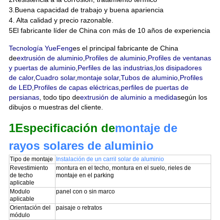
3.Buena capacidad de trabajo y buena apariencia
4. Alta calidad y precio razonable.
5El fabricante líder de China con más de 10 años de experiencia
Tecnología YueFeng
es el principal fabricante de China
de
extrusión de aluminio
,
Profiles de aluminio
,
Profiles de ventanas
y puertas de aluminio
,
Perfiles de las industrias
,
los disipadores
de calor
,
Cuadro solar
,
montaje solar
,
Tubos de aluminio
,
Profiles
de LED
,
Profiles de capas eléctricas
,
perfiles de puertas de
persianas
, todo tipo de
extrusión de aluminio a medida
según los
dibujos o muestras del cliente.
1Especificación de
montaje de
rayos solares de aluminio
Tipo de montaje
Instalación de un carril solar de aluminio
Revestimiento
montura en el techo, montura en el suelo, rieles de
de techo
montaje en el parking
aplicable
Modulo
panel con o sin marco
aplicable
Orientación del
paisaje o retratos
módulo