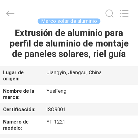
Technology
Co.,
Ltd.
All
Rights
Marco solar de aluminio
Reserved.
Developed
by
Extrusión de aluminio para
INICIO
ECER
perfil de aluminio de montaje
PRODUCTOS
de paneles solares, riel guía
SOBRE
Lugar de
Jiangyin, Jiangsu, China
origen:
NOSOTROS
Nombre de la
YueFeng
marca:
VISITA
Certificación:
ISO9001
A
LA
Número de
YF-1221
modelo:
FÁBRICA