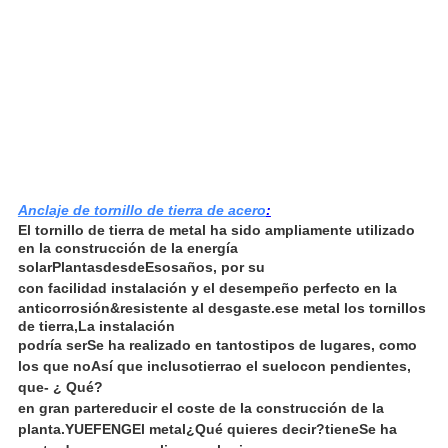
Anclaje de tornillo de tierra de acero
:
El tornillo de tierra de metal ha sido ampliamente utilizado
en la construcción de la energía
solar
Plantas
desde
Esos
años, por su
con facilidad
instalación y el desempeño perfecto en la
anticorrosión
&
resistente al desgaste.
ese metal
los tornillos
de tierra,
La instalación
podría ser
Se ha realizado en tantos
tipos de lugares, como
los que no
Así que incluso
tierra
o el suelo
con pendientes,
que
- ¿ Qué?
en gran parte
reducir el coste de la construcción de la
planta.
YUEFENG
El metal
¿Qué quieres decir?
tiene
Se ha