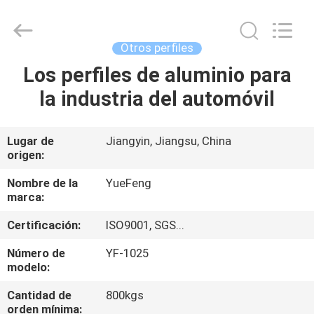
Co.,
Ltd.
All
Rights
Reserved.
Otros perfiles
Developed
by
ECER
Los perfiles de aluminio para
INICIO
la industria del automóvil
PRODUCTOS
Lugar de
Jiangyin, Jiangsu, China
origen:
SOBRE
NOSOTROS
Nombre de la
YueFeng
marca:
Certificación:
ISO9001, SGS...
VISITA
A
Número de
YF-1025
modelo:
LA
Cantidad de
800kgs
FÁBRICA
orden mínima: