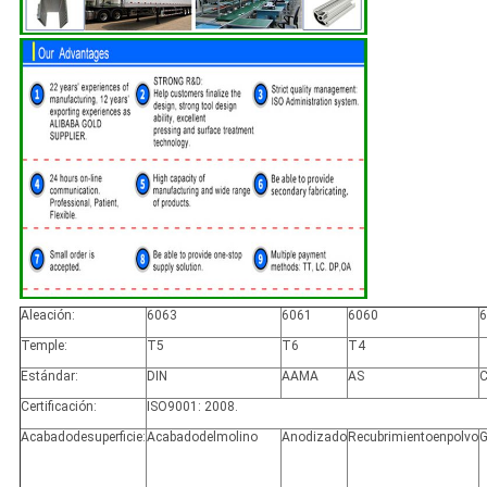
Aleación:
6063
6061
6060
6
Temple:
T5
T6
T4
Estándar:
DIN
AAMA
AS
Certificación:
ISO9001: 2008.
Acabadodesuperficie:
Acabadodelmolino
Anodizado
Recubrimientoenpolvo
G