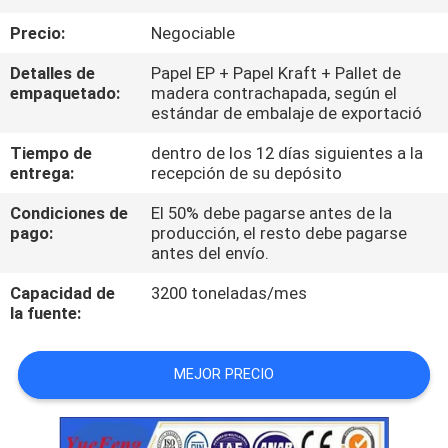
Precio:
Negociable
CONTROL
Detalles de
Papel EP + Papel Kraft + Pallet de
DE
empaquetado:
madera contrachapada, según el
CALIDAD
estándar de embalaje de exportació
Tiempo de
dentro de los 12 días siguientes a la
entrega:
recepción de su depósito
CONTÁCTENOS
Condiciones de
El 50% debe pagarse antes de la
pago:
producción, el resto debe pagarse
NOTICIAS
antes del envío.
Capacidad de
3200 toneladas/mes
SOLICITAR
la fuente:
UNA
COTIZACIÓN
MEJOR PRECIO
MAPA