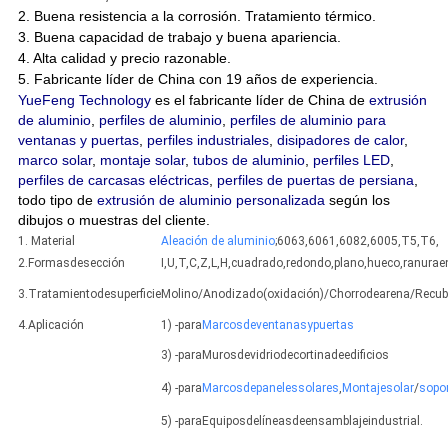
2. Buena resistencia a la corrosión. Tratamiento térmico.
3. Buena capacidad de trabajo y buena apariencia.
4. Alta calidad y precio razonable.
5. Fabricante líder de China con 19 años de experiencia.
YueFeng Technology
es el fabricante líder de China de
extrusión
de aluminio
,
perfiles de aluminio
,
perfiles de aluminio para
ventanas y puertas
,
perfiles industriales
,
disipadores de calor
,
marco solar
,
montaje solar
,
tubos de aluminio
,
perfiles LED
,
perfiles de carcasas eléctricas
,
perfiles de puertas de persiana
,
todo tipo de
extrusión de aluminio personalizada
según los
dibujos o muestras del cliente.
1. Material
Aleación de aluminio
;6063,6061,6082,6005,T5,T6,
2.Formasdesección
I,U,T,C,Z,L,H,cuadrado,redondo,plano,hueco,ranur
3.Tratamientodesuperficie
Molino/Anodizado(oxidación)/Chorrodearena/Recub
4.Aplicación
1) -para
Marcosdeventanasypuertas
3) -paraMurosdevidriodecortinadeedificios
4) -para
Marcosdepanelessolares
,
Montajesolar
/
sopo
5) -paraEquiposdelíneasdeensamblajeindustrial.