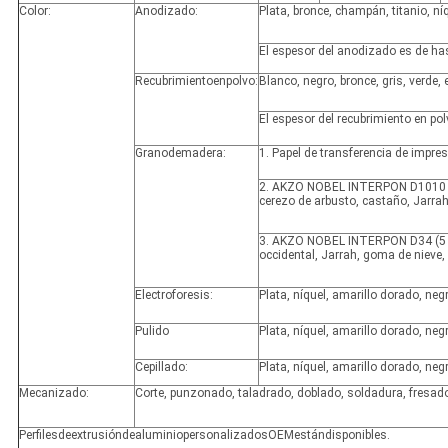
Color:
Anodizado:
Plata, bronce, champán, titanio, níq
El espesor del anodizado es de ha
Recubrimientoenpolvo:
Blanco, negro, bronce, gris, verde, e
El espesor del recubrimiento en po
Granodemadera:
1. Papel de transferencia de impre
2. AKZO NOBEL INTERPON D1010 (10
cerezo de arbusto, castaño, Jarrah I
3. AKZO NOBEL INTERPON D34 (5 añ
occidental, Jarrah, goma de nieve, 
Electroforesis:
Plata, níquel, amarillo dorado, neg
Pulido
Plata, níquel, amarillo dorado, negr
Cepillado:
Plata, níquel, amarillo dorado, negr
Mecanizado:
Corte, punzonado, taladrado, doblado, soldadura, fresado
PerfilesdeextrusióndealuminiopersonalizadosOEMestándisponibles.