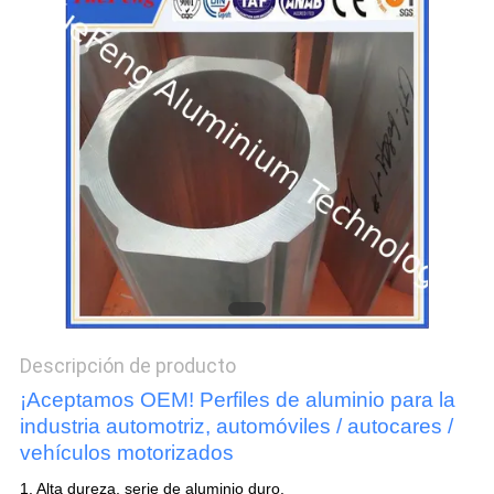
DEL
SITIO
PRIVACY
POLICY
Descripción de producto
¡Aceptamos OEM! Perfiles de aluminio para la
industria automotriz, automóviles / autocares /
vehículos motorizados
1. Alta dureza, serie de aluminio duro.