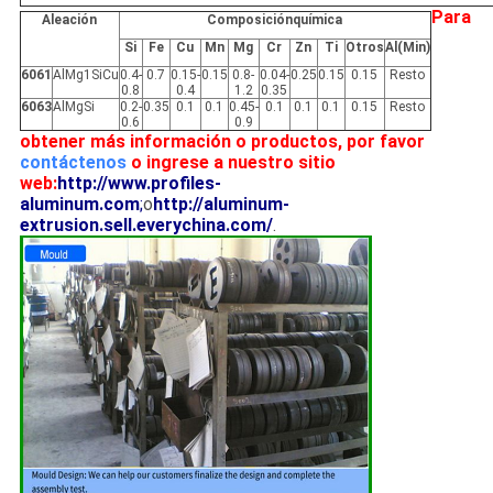
Para
Aleación
Composiciónquímica
Si
Fe
Cu
Mn
Mg
Cr
Zn
Ti
Otros
Al(Min)
6061
AlMg1SiCu
0.4-
0.7
0.15-
0.15
0.8-
0.04-
0.25
0.15
0.15
Resto
0.8
0.4
1.2
0.35
6063
AlMgSi
0.2-
0.35
0.1
0.1
0.45-
0.1
0.1
0.1
0.15
Resto
0.6
0.9
obtener más información o productos, por favor
contáctenos
o ingrese a nuestro sitio
web:
http://www.profiles-
aluminum.com
;
o
http://aluminum-
extrusion.sell.everychina.com/
.