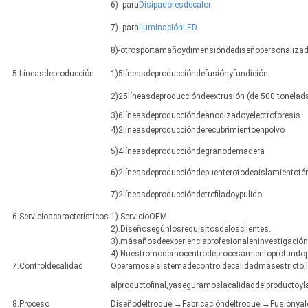
6) -para
Disipadoresdecalor
7) -para
IluminaciónLED
8)-otrosportamañoydimensióndediseñopersonaliza
5.Líneasdeproducción
1)5líneasdeproduccióndefusiónyfundición
2)25líneasdeproduccióndeextrusión (de 500 toneladas
3)6líneasdeproduccióndeanodizadoyelectroforesis
4)2líneasdeproducciónderecubrimientoenpolvo
5)4líneasdeproduccióndegranodemadera
6)2líneasdeproduccióndepuenterotodeaislamientoté
7)2líneasdeproduccióndetrefiladoypulido
6.Servicioscaracterísticos
1).ServicioOEM.
2).Diseñosegúnlosrequisitosdelosclientes.
3).másañosdeexperienciaprofesionaleninvestigación,
4).Nuestromodernocentrodeprocesamientoprofundo
7.Controldecalidad
Operamoselsistemadecontroldecalidadmásestricto,l
alproductofinal,yaseguramoslacalidaddelproductoyla
8.Proceso
Diseñodeltroquel→Fabricacióndeltroquel→Fusióny