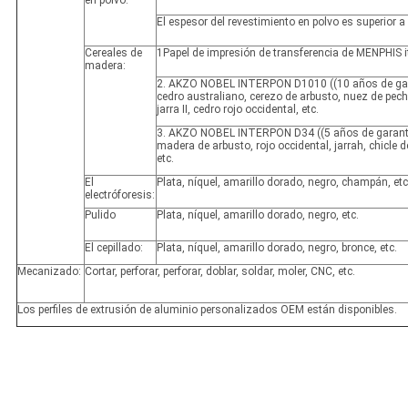
El espesor del revestimiento en polvo es superior 
Cereales de
1Papel de impresión de transferencia de MENPHIS i
madera:
2. AKZO NOBEL INTERPON D1010 ((10 años de gar
cedro australiano, cerezo de arbusto, nuez de pecho,
jarra II, cedro rojo occidental, etc.
3. AKZO NOBEL INTERPON D34 ((5 años de garantí
madera de arbusto, rojo occidental, jarrah, chicle d
etc.
El
Plata, níquel, amarillo dorado, negro, champán, etc
electróforesis:
Pulido
Plata, níquel, amarillo dorado, negro, etc.
El cepillado:
Plata, níquel, amarillo dorado, negro, bronce, etc.
Mecanizado:
Cortar, perforar, perforar, doblar, soldar, moler, CNC, etc.
Los perfiles de extrusión de aluminio personalizados OEM están disponibles.