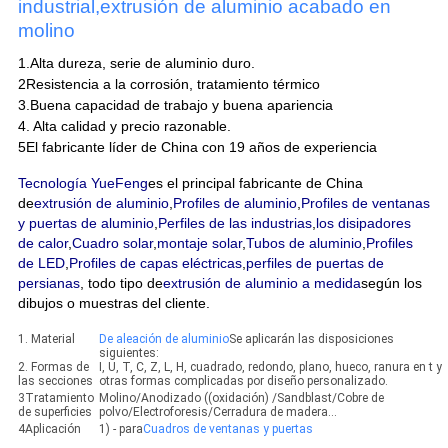
industrial,extrusión de aluminio acabado en
molino
1.Alta dureza, serie de aluminio duro.
2Resistencia a la corrosión, tratamiento térmico
3.Buena capacidad de trabajo y buena apariencia
4. Alta calidad y precio razonable.
5El fabricante líder de China con 19 años de experiencia
Tecnología YueFeng
es el principal fabricante de China
de
extrusión de aluminio
,
Profiles de aluminio
,
Profiles de ventanas
y puertas de aluminio
,
Perfiles de las industrias
,
los disipadores
de calor
,
Cuadro solar
,
montaje solar
,
Tubos de aluminio
,
Profiles
de LED
,
Profiles de capas eléctricas
,
perfiles de puertas de
persianas
, todo tipo de
extrusión de aluminio a medida
según los
dibujos o muestras del cliente.
1. Material
De aleación de aluminio
Se aplicarán las disposiciones
siguientes:
2. Formas de
I, U, T, C, Z, L, H, cuadrado, redondo, plano, hueco, ranura en t y
las secciones
otras formas complicadas por diseño personalizado.
3Tratamiento
Molino/Anodizado ((oxidación) /Sandblast/Cobre de
de superficies
polvo/Electroforesis/Cerradura de madera...
4Aplicación
1) - para
Cuadros de ventanas y puertas