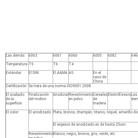
Las demás:
6063
6061
6060
6005
6082
646
Temperatura:
T5
T6
T4
Estándar:
El DIN
El AAMA
AS
En el
caso de
China
Certificación:
Se trata de una norma ISO9001:2008.
El acabado
Finalización
Anodizar
Revestimiento
Cereales
Electróforesis
Las
de la
del molino
en polvo
de
dem
superficie:
madera
El color:
El anodizado:
Plata, bronce, champán, titanio, níquel, amarillo do
El espesor de anodizado es de hasta 25um.
Revestimiento
Blanco, negro, bronce, gris, verde, etc.
en polvo: