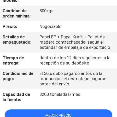
modelo:
Cantidad de
800kgs
CONTROL
orden mínima:
DE
Precio:
Negociable
CALIDAD
Detalles de
Papel EP + Papel Kraft + Pallet de
empaquetado:
madera contrachapada, según el
CONTÁCTENOS
estándar de embalaje de exportació
Tiempo de
dentro de los 12 días siguientes a la
NOTICIAS
entrega:
recepción de su depósito
Condiciones de
El 50% debe pagarse antes de la
pago:
producción, el resto debe pagarse
SOLICITAR
antes del envío.
UNA
Capacidad de
3200 toneladas/mes
COTIZACIÓN
la fuente:
MAPA
MEJOR PRECIO