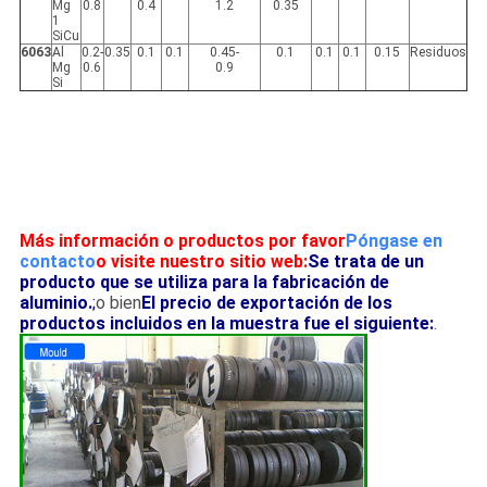
Mg
0.8
0.4
1.2
0.35
1
SiCu
6063
Al
0.2-
0.35
0.1
0.1
0.45-
0.1
0.1
0.1
0.15
Residuos
Mg
0.6
0.9
Si
Más información o productos por favor
Póngase en
contacto
o visite nuestro sitio web:
Se trata de un
producto que se utiliza para la fabricación de
aluminio.
;
o bien
El precio de exportación de los
productos incluidos en la muestra fue el siguiente:
.