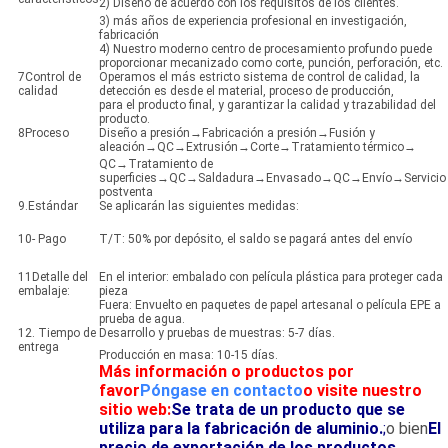
2) Diseño de acuerdo con los requisitos de los clientes.
3) más años de experiencia profesional en investigación,
fabricación
4) Nuestro moderno centro de procesamiento profundo puede
proporcionar mecanizado como corte, punción, perforación, etc.
7Control de
Operamos el más estricto sistema de control de calidad, la
calidad
detección es desde el material, proceso de producción,
para el producto final, y garantizar la calidad y trazabilidad del
producto.
8Proceso
Diseño a presión→Fabricación a presión→Fusión y
aleación→QC→Extrusión→Corte→Tratamiento térmico→
QC→Tratamiento de
superficies→QC→Saldadura→Envasado→QC→Envío→Servicio
postventa
9.Estándar
Se aplicarán las siguientes medidas:
10- Pago
T/T: 50% por depósito, el saldo se pagará antes del envío
11Detalle del
En el interior: embalado con película plástica para proteger cada
embalaje:
pieza
Fuera: Envuelto en paquetes de papel artesanal o película EPE a
prueba de agua.
12. Tiempo de
Desarrollo y pruebas de muestras: 5-7 días.
entrega
Producción en masa: 10-15 días.
Más información o productos por
favor
Póngase en contacto
o visite nuestro
sitio web:
Se trata de un producto que se
utiliza para la fabricación de aluminio.
;
o bien
El
precio de exportación de los productos