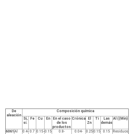
De
Composición química
aleación
Sí,
Fe
Cu
En
En el caso
Crónica
El
Ti
Las
Al ((Min)
sí.
de los
Zn
demás
productos
6061
Al
0.4-
0.7
0.15-
0.15
0.8-
0.04-
0.25
0.15
0.15
Residuos