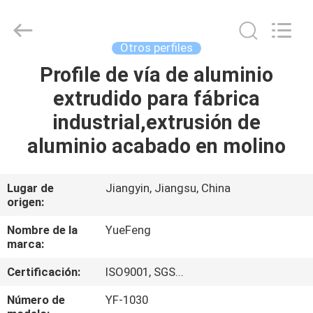
Co.,
Ltd.
All
Rights
Reserved.
Otros perfiles
Developed
by
ECER
Profile de vía de aluminio
INICIO
extrudido para fábrica
PRODUCTOS
industrial,extrusión de
aluminio acabado en molino
SOBRE
NOSOTROS
Lugar de
Jiangyin, Jiangsu, China
origen:
VISITA
Nombre de la
YueFeng
marca:
A
Certificación:
ISO9001, SGS...
LA
FÁBRICA
Número de
YF-1030