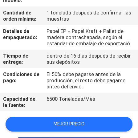
modelo:
Cantidad de
1 tonelada después de confirmar las
CONTROL
orden mínima:
muestras
DE
Detalles de
Papel EP + Papel Kraft + Pallet de
CALIDAD
empaquetado:
madera contrachapada, según el
estándar de embalaje de exportació
CONTÁCTENOS
Tiempo de
dentro de 16 días después de recibir
entrega:
sus depósitos
NOTICIAS
Condiciones de
El 50% debe pagarse antes de la
pago:
producción, el resto debe pagarse
antes del envío.
SOLICITAR
Capacidad de
6500 Toneladas/Mes
UNA
la fuente:
COTIZACIÓN
MEJOR PRECIO
MAPA