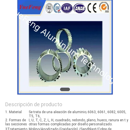
DEL
SITIO
PRIVACY
POLICY
Descripción de producto
1. Material
Se trata de una aleación de aluminio; 6063, 6061, 6082, 6005,
T5, T6,
2. Formas de
I, U, T, C, Z, L, H, cuadrado, redondo, plano, hueco, ranura en t y
las secciones
otras formas complicadas por diseño personalizado.
3Tratamiento
Molino/Anodizado ((oxidación) /Sandblast/Cobre de