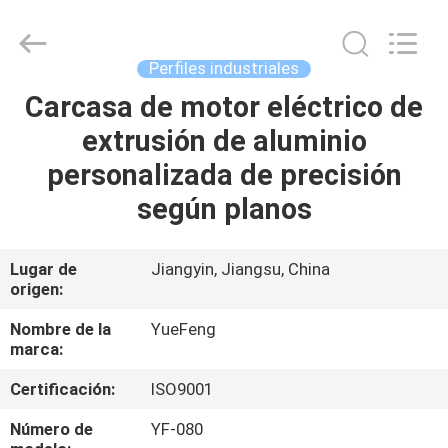
Co.,
Ltd.
All
Rights
Reserved.
Perfiles industriales
Developed
by
ECER
Carcasa de motor eléctrico de
INICIO
extrusión de aluminio
PRODUCTOS
personalizada de precisión
según planos
SOBRE
NOSOTROS
Lugar de
Jiangyin, Jiangsu, China
origen:
VISITA
Nombre de la
YueFeng
marca:
A
Certificación:
ISO9001
LA
FÁBRICA
Número de
YF-080