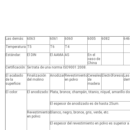
Las demás:
6063
6061
6060
6005
6082
646
Temperatura:
T5
T6
T4
Estándar:
El DIN
El AAMA
AS
En el
caso de
China
Certificación:
Se trata de una norma ISO9001:2008.
El acabado
Finalización
Anodizar
Revestimiento
Cereales
Electróforesis
Las
de la
del molino
en polvo
de
dem
superficie:
madera
El color:
El anodizado:
Plata, bronce, champán, titanio, níquel, amarillo do
El espesor de anodizado es de hasta 25um.
Revestimiento
Blanco, negro, bronce, gris, verde, etc.
en polvo:
El espesor del revestimiento en polvo es superior 