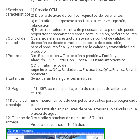
7) 2 líneas de producción de dibujo y pulido de alambre
6Servicios
1) Servicio OEM.
característicos
2) Diseño de acuerdo con los requisitos de los clientes.
3) más años de experiencia profesional en investigación,
fabricación
4) Nuestro moderno centro de procesamiento profundo puede
proporcionar mecanizado como corte, punción, perforación, etc.
7Control de
Operamos el más estricto sistema de control de calidad, la
calidad
detección es desde el material, proceso de producción,
para el producto final, y garantizar la calidad y trazabilidad del
producto.
8Proceso
Diseño a presión→Fabricación a presión→Fusión y
aleación→QC→Extrusión→Corte→Tratamiento térmico→
QC→Tratamiento de
superficies→QC→Saldadura→Envasado→QC→Envío→Servicio
postventa
9.Estándar
Se aplicarán las siguientes medidas:
10- Pago
T/T: 30% como depósito, el saldo será pagado antes de la
entrega
11Detalle del
En el interior: embalado con película plástica para proteger cada
embalaje:
pieza
Fuera: Envuelto en paquetes de papel artesanal o película EPE a
prueba de agua.
12. Tiempo de
Desarrollo y pruebas de muestras: 5-7 días.
entrega
Producción en masa: 10-15 días.