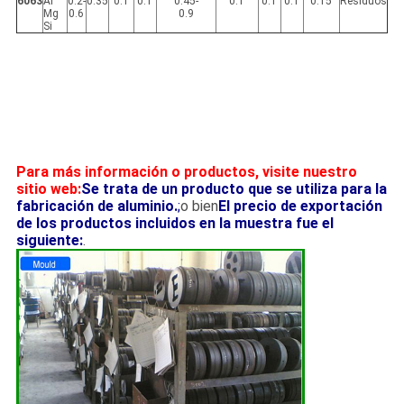
6063
Al
0.2-
0.35
0.1
0.1
0.45-
0.1
0.1
0.1
0.15
Residuos
Mg
0.6
0.9
Si
Para más información o productos, visite nuestro
sitio web:
Se trata de un producto que se utiliza para la
fabricación de aluminio.
;
o bien
El precio de exportación
de los productos incluidos en la muestra fue el
siguiente:
.