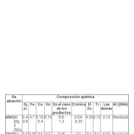
De
Composición química
aleación
Sí,
Fe
Cu
En
En el caso
Crónica
El
Ti
Las
Al ((Min)
sí.
de los
Zn
demás
productos
6061
Al
0.4-
0.7
0.15-
0.15
0.8-
0.04-
0.25
0.15
0.15
Residuos
Mg
0.8
0.4
1.2
0.35
1
SiCu