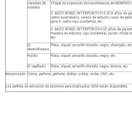
Cereales de
1Papel de impresión de transferencia de MENPHIS i
madera:
2. AKZO NOBEL INTERPON D1010 ((10 años de gar
cedro australiano, cerezo de arbusto, nuez de pecho,
jarra II, cedro rojo occidental, etc.
3. AKZO NOBEL INTERPON D34 ((5 años de garantí
madera de arbusto, rojo occidental, jarrah, chicle d
etc.
El
Plata, níquel, amarillo dorado, negro, champán, etc
electróforesis:
Pulido
Plata, níquel, amarillo dorado, negro, etc.
El cepillado:
Plata, níquel, amarillo dorado, negro, bronce, etc.
Mecanizado:
Cortar, perforar, perforar, doblar, soldar, moler, CNC, etc.
Los perfiles de extrusión de aluminio personalizados OEM están disponibles.