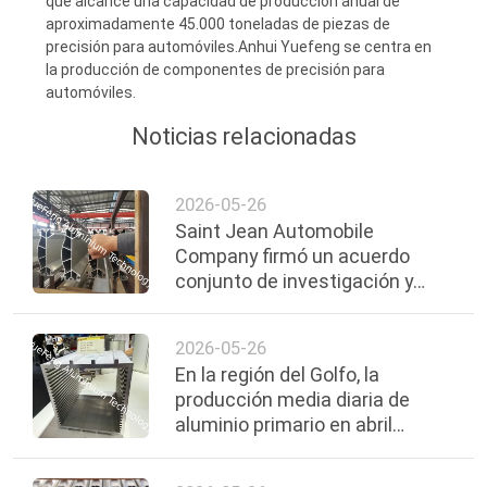
que alcance una capacidad de producción anual de
DEL
aproximadamente 45.000 toneladas de piezas de
precisión para automóviles.Anhui Yuefeng se centra en
SITIO
la producción de componentes de precisión para
automóviles.
PRIVACY
Noticias relacionadas
POLICY
2026-05-26
Saint Jean Automobile
Company firmó un acuerdo
conjunto de investigación y
desarrollo para materiales de
aleación de aluminio con
2026-05-26
Yuefeng Alloy Group.
En la región del Golfo, la
producción media diaria de
aluminio primario en abril
disminuyó en más de 4.000
toneladas en comparación con