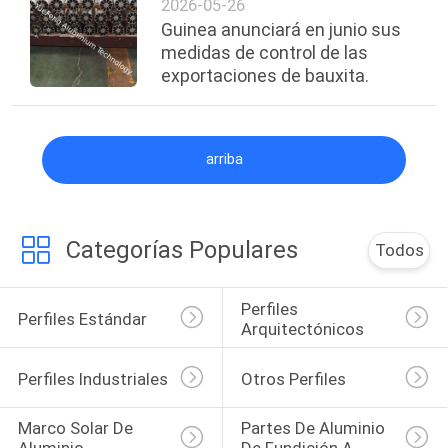
2026-05-26
el mes anterior.
Guinea anunciará en junio sus
medidas de control de las
exportaciones de bauxita.
arriba
Categorías Populares
Todos
Perfiles 
Perfiles Estándar
Arquitectónicos
Perfiles Industriales
Otros Perfiles
Marco Solar De 
Partes De Aluminio 