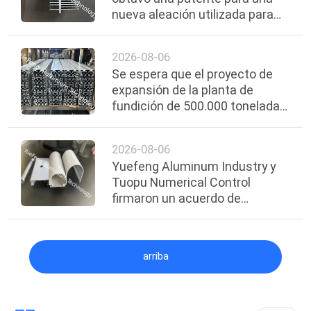
nueva aleación utilizada para
protección electroquímica.
2026-08-06
Se espera que el proyecto de
expansión de la planta de
fundición de 500.000 toneladas
al año de la Compañía Nacional
de Aluminio de la India se
2026-08-06
complete para 2030.
Yuefeng Aluminum Industry y
Tuopu Numerical Control
firmaron un acuerdo de
cooperación estratégica.
arriba