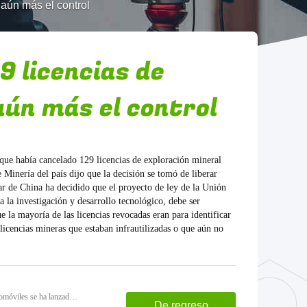
 aún más el control
9 licencias de
aún más el control
que había cancelado 129 licencias de exploración mineral
e Minería del país dijo que la decisión se tomó de liberar
lar de China ha decidido que el proyecto de ley de la Unión
a la investigación y desarrollo tecnológico, debe ser
 la mayoría de las licencias revocadas eran para identificar
 licencias mineras que estaban infrautilizadas o que aún no
Anterior: El proyecto de Yuefeng Technology sobre un nuevo material de aleación de aluminio ligero para automóviles se ha lanzado en Hefei.
De regreso