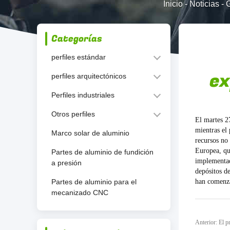
Inicio
-
Noticias
-
G
Categorías
perfiles estándar
ex
perfiles arquitectónicos
Perfiles industriales
Otros perfiles
El martes 2
mientras el 
Marco solar de aluminio
recursos no
Europea, que
Partes de aluminio de fundición
implementad
a presión
depósitos de
Partes de aluminio para el
han comenza
mecanizado CNC