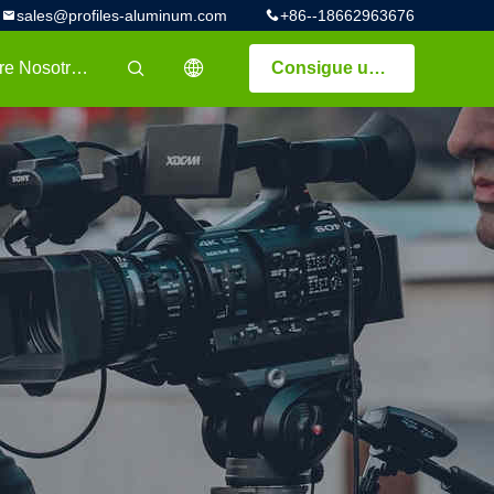
sales@profiles-aluminum.com
+86--18662963676
Sobre Nosotros
Consigue una cotización
描述