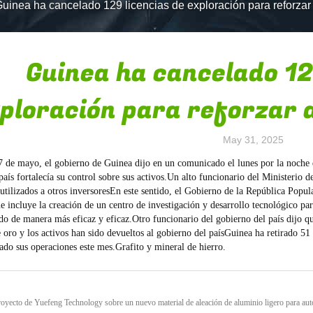
uinea ha cancelado 129 licencias de exploración para reforzar
Guinea ha cancelado 12
ploración para reforzar 
May 31, 2025
7 de mayo, el gobierno de Guinea dijo en un comunicado el lunes por la noche 
país fortalecía su control sobre sus activos.Un alto funcionario del Ministerio d
 utilizados a otros inversoresEn este sentido, el Gobierno de la República Popu
 incluye la creación de un centro de investigación y desarrollo tecnológico par
o de manera más eficaz y eficaz.Otro funcionario del gobierno del país dijo que
 oro y los activos han sido devueltos al gobierno del paísGuinea ha retirado 51
do sus operaciones este mes.Grafito y mineral de hierro.