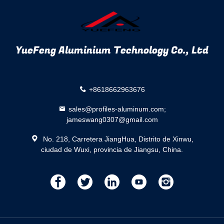
YueFeng Aluminium Technology Co., Ltd
+8618662963676
sales@profiles-aluminum.com;
jameswang0307@gmail.com
No. 218, Carretera JiangHua, Distrito de Xinwu,
ciudad de Wuxi, provincia de Jiangsu, China.
描
描
描
描
描