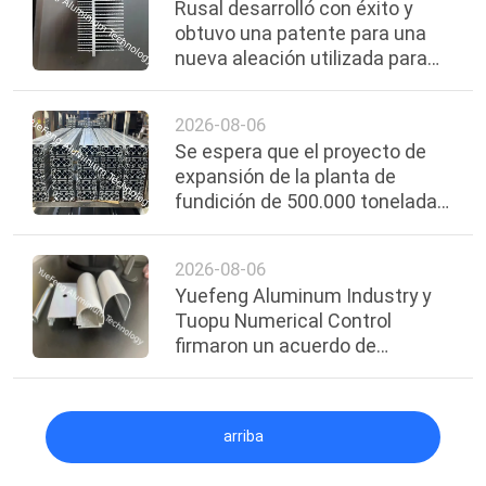
Rusal desarrolló con éxito y
obtuvo una patente para una
nueva aleación utilizada para
protección electroquímica.
2026-08-06
Se espera que el proyecto de
expansión de la planta de
fundición de 500.000 toneladas
al año de la Compañía Nacional
de Aluminio de la India se
2026-08-06
complete para 2030.
Yuefeng Aluminum Industry y
Tuopu Numerical Control
firmaron un acuerdo de
cooperación estratégica.
arriba