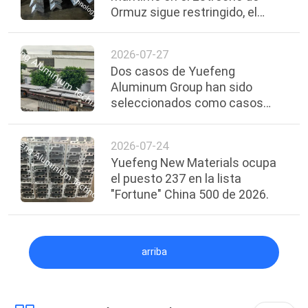
Ormuz sigue restringido, el
suministro de aluminio corre
peligro
2026-07-27
Dos casos de Yuefeng
Aluminum Group han sido
seleccionados como casos
típicos de aplicaciones de
inteligencia artificial por el
2026-07-24
Ministerio de Industria y
Yuefeng New Materials ocupa
Tecnología de la Información.
el puesto 237 en la lista
"Fortune" China 500 de 2026.
arriba