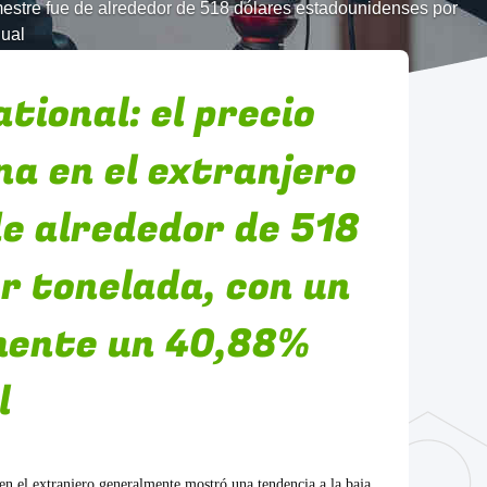
imestre fue de alrededor de 518 dólares estadounidenses por
ual
ional: el precio
a en el extranjero
de alrededor de 518
r tonelada, con un
ente un 40,88%
l
n el extranjero generalmente mostró una tendencia a la baja