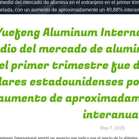
 medio del mercado de alumina en el extranjero en el primer tr
nelada, con un aumento de aproximadamente un 40,88% interan
Yuefeng Aluminum Internat
dio del mercado de alumin
el primer trimestre fue 
lares estadounidenses po
aumento de aproximadam
interanua
May 7, 2025
minum International emitió un anuncio que indica que el precio de la alúmina e