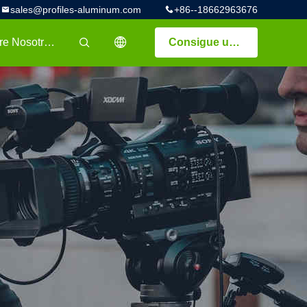
sales@profiles-aluminum.com
+86--18662963676
Sobre Nosotros
Consigue una cotización
描述