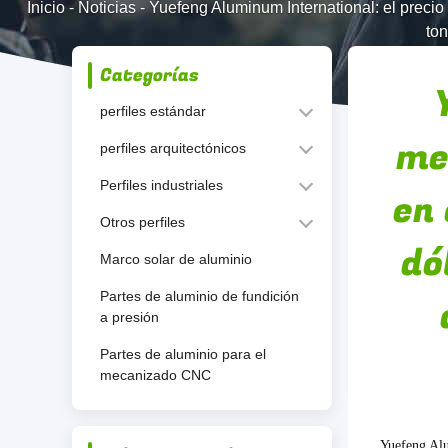
Inicio
-
Noticias
-
Yuefeng Aluminum International: el precio
to
Categorías
perfiles estándar
me
perfiles arquitectónicos
Perfiles industriales
en 
Otros perfiles
dó
Marco solar de aluminio
Partes de aluminio de fundición
a presión
Partes de aluminio para el
mecanizado CNC
Yuefeng Alu