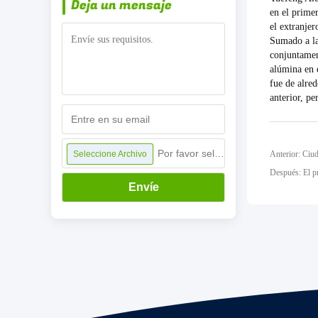
Deja un mensaje
en el prime
el extranjer
Sumado a la 
conjuntamen
alúmina en 
fue de alre
anterior, p
Por favor seleccione archivo
Seleccione Archivo
Después: El pr
Envíe