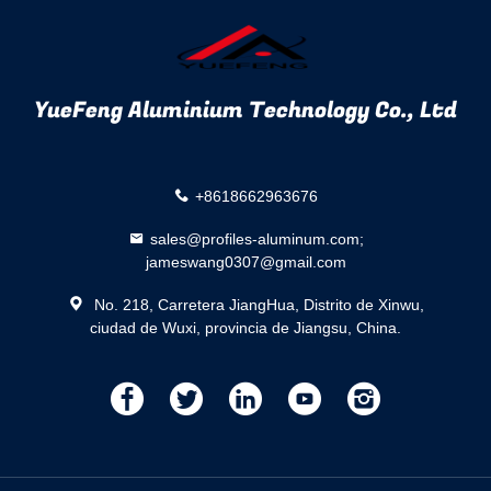
YueFeng Aluminium Technology Co., Ltd
+8618662963676
sales@profiles-aluminum.com;
jameswang0307@gmail.com
No. 218, Carretera JiangHua, Distrito de Xinwu,
ciudad de Wuxi, provincia de Jiangsu, China.
描
描
描
描
描