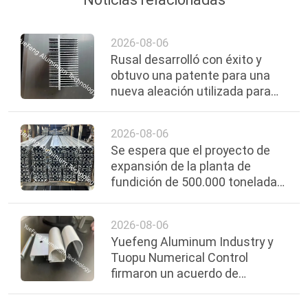
DEL
SITIO
2026-08-06
Rusal desarrolló con éxito y
obtuvo una patente para una
PRIVACY
nueva aleación utilizada para
POLICY
protección electroquímica.
2026-08-06
Se espera que el proyecto de
expansión de la planta de
fundición de 500.000 toneladas
al año de la Compañía Nacional
de Aluminio de la India se
2026-08-06
complete para 2030.
Yuefeng Aluminum Industry y
Tuopu Numerical Control
firmaron un acuerdo de
cooperación estratégica.