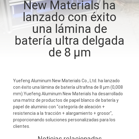
New Materials ha
lanzado con éxito
CONTROL
DE
una lámina de
CALIDAD
batería ultra delgada
de 8 μm
CONTÁCTENOS
NOTICIAS
Yuefeng Aluminum New Materials Co., Ltd. ha lanzado
con éxito una lámina de batería ultrafina de 8 μm (0,008
SOLICITAR
mm).Yuefeng Aluminum New Materials ha desarrollado
una matriz de productos de papel blanco de batería y
UNA
papel de aluminio con "categoría de aleación +
resistencia a la tracción + alargamiento + grosor",
COTIZACIÓN
proporcionando soluciones personalizadas para los
clientes.
MAPA
Noticias relacionadas