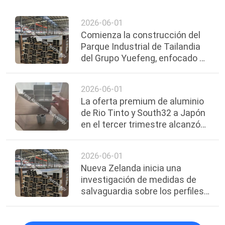
DEL
2026-06-01
SITIO
Comienza la construcción del
Parque Industrial de Tailandia
del Grupo Yuefeng, enfocado en
PRIVACY
dos negocios principales:
POLICY
electrónica automotriz y
2026-06-01
fundición de precisión
La oferta premium de aluminio
de Rio Tinto y South32 a Japón
en el tercer trimestre alcanzó
un máximo histórico.
2026-06-01
Nueva Zelanda inicia una
investigación de medidas de
salvaguardia sobre los perfiles
de aluminio