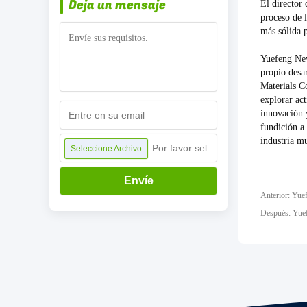
Deja un mensaje
El director
proceso de 
más sólida p
Yuefeng New
propio desa
Materials C
explorar ac
innovación 
fundición a
industria m
Por favor seleccione archivo
Seleccione Archivo
Envíe