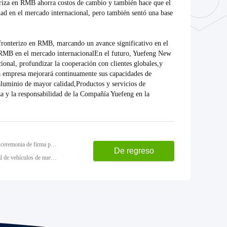
eriza en RMB ahorra costos de cambio y también hace que el
ad en el mercado internacional, pero también sentó una base
fronterizo en RMB, marcando un avance significativo en el
el RMB en el mercado internacionalEn el futuro, Yuefeng New
ional, profundizar la cooperación con clientes globales,y
a empresa mejorará continuamente sus capacidades de
 aluminio de mayor calidad,Productos y servicios de
a y la responsabilidad de la Compañía Yuefeng en la
Anterior: Yuefeng Aluminum y el Parque Industrial de la Zona de Alta Tecnología de Jiangyin celebraron una ceremonia de firma para el "Proyecto de Industrialización de Fundición a Presión de Aleación de Aluminio Ligero"
De regreso
Después: Yuefeng Aluminum: Su filial ha recibido seis pedidos de productos de un importante cliente nacional de vehículos de nueva energía