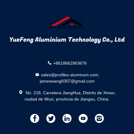
YueFeng Aluminium Technology Co., Ltd
+8618662963676
sales@profiles-aluminum.com;
jameswang0307@gmail.com
No. 218, Carretera JiangHua, Distrito de Xinwu,
ciudad de Wuxi, provincia de Jiangsu, China.
描
描
描
描
描