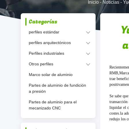
Inicio
-
Noticias
-
Yu
Categorías
Y
perfiles estándar
a
perfiles arquitectónicos
Perfiles industriales
Otros perfiles
Recientemen
RMB,Marcand
Marco solar de aluminio
trae benefic
positivamen
Partes de aluminio de fundición
a presión
Se sabe que
Partes de aluminio para el
transacción
liquidar el 
mecanizado CNC
costes.la ad
redujo los c