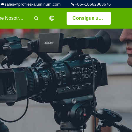
sales@profiles-aluminum.com
+86--18662963676
Sobre Nosotros
Consigue una cotización
描述