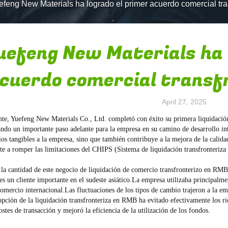
efeng New Materials ha logrado el primer acuerdo comercial tr
uefeng New Materials ha 
cuerdo comercial transf
April 27, 2025
te, Yuefeng New Materials Co., Ltd. completó con éxito su primera liquidación
o un importante paso adelante para la empresa en su camino de desarrollo int
ios tangibles a la empresa, sino que también contribuye a la mejora de la calid
te a romper las limitaciones del CHIPS (Sistema de liquidación transfronteriza 
 la cantidad de este negocio de liquidación de comercio transfronterizo en RMB 
 es un cliente importante en el sudeste asiático.La empresa utilizaba principal
comercio internacional.Las fluctuaciones de los tipos de cambio trajeron a la e
opción de la liquidación transfronteriza en RMB ha evitado efectivamente los ri
ostes de transacción y mejoró la eficiencia de la utilización de los fondos.