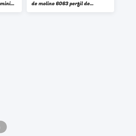
uminio
de molino 6063 perfil de
de
extrusión de aluminio de ángulo
de aluminio personalizado
s