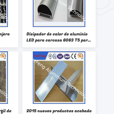
njero
Disipador de calor de aluminio
LED para carcasa 6063 T5 para
 de
LED/ Fabricación china de
aluminio precio
fil de
2015 nuevos productos acabado