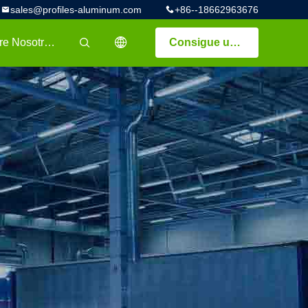
sales@profiles-aluminum.com
+86--18662963676
Sobre Nosotros
Consigue una cotización
描述