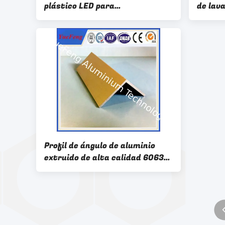
plástico LED para
de lav
portalámparas/Carcasa de
alumin
bombilla LED/Perfil LED de
aluminio
Profil de ángulo de aluminio
extruido de alta calidad 6063
t5 hecho en China