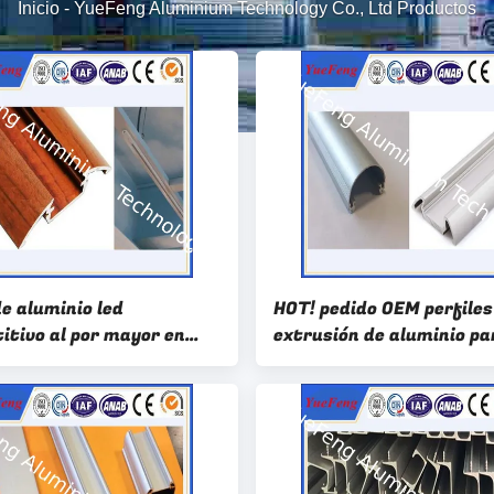
Inicio
-
YueFeng Aluminium Technology Co., Ltd Productos
de aluminio led
HOT! pedido OEM perfiles
itivo al por mayor en
extrusión de aluminio pa
s de aluminio,
LED,por mayor de perfile
mente utilizado con led
aluminio para LED señal
minio