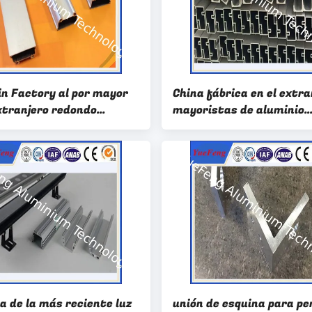
in Factory al por mayor
China fábrica en el extra
extranjero redondo
mayoristas de aluminio
ado de aluminio
gabinete de metal banda
ido canal
borde
a de la más reciente luz
unión de esquina para per