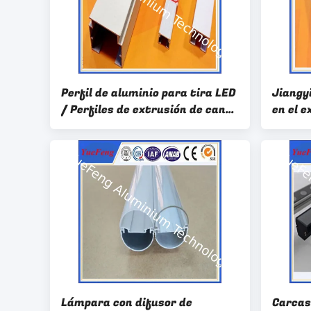
Perfil de aluminio para tira LED
Jiangy
/ Perfiles de extrusión de canal
en el 
de montaje LED aluminio
anodiz
conduc
Lámpara con difusor de
Carcas