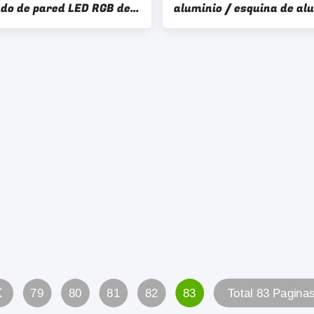
ado de pared LED RGB de
aluminio / esquina de al
io
/ extrusión rectangular 
aluminio
79
80
81
82
83
Total 83 Pagina