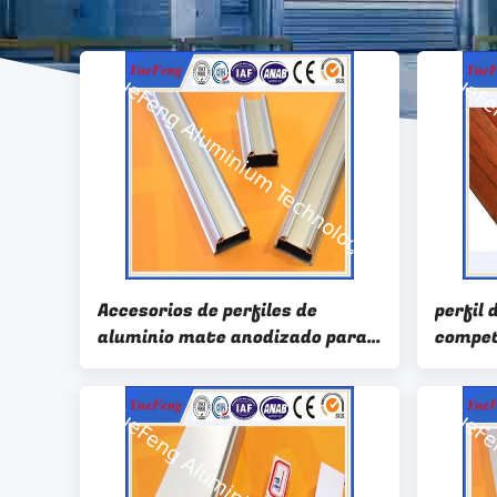
Accesorios de perfiles de
perfil 
aluminio mate anodizado para
compet
tubos de extrusión de aluminio
perfile
amplia
de alu