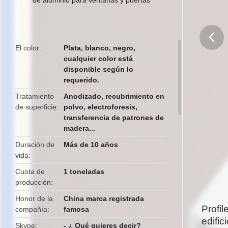
El color
Plata, blanco, negro,
cualquier color está
butto
disponible según lo
requerido.
Tratamiento
Anodizado, recubrimiento en
de superficie
polvo, electroforesis,
transferencia de patrones de
madera...
Duración de
Más de 10 años
vida
Cuota de
1 toneladas
producción
Honor de la
China marca registrada
Profil
compañía
famosa
edific
Skype
- ¿ Qué quieres decir?