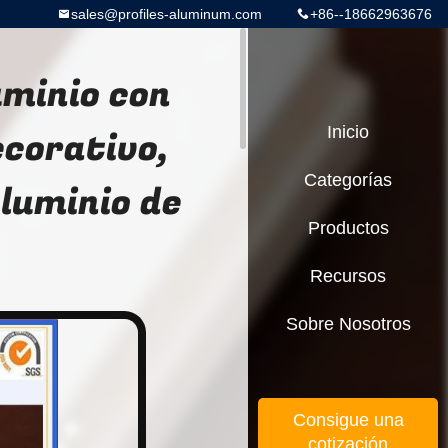
sales@profiles-aluminum.com
+86--18662963676
uminio con
ecorativo,
Inicio
Categorías
aluminio de
Productos
Recursos
Sobre Nosotros
Consigue una
cotización