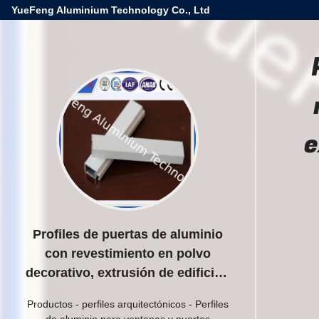
YueFeng Aluminium Technology Co., Ltd
e
Profiles de puertas de aluminio
con revestimiento en polvo
decorativo, extrusión de edificios
de aluminio de suministro
Productos
-
perfiles arquitectónicos
-
Perfiles
de aluminio para ventanas y puertas