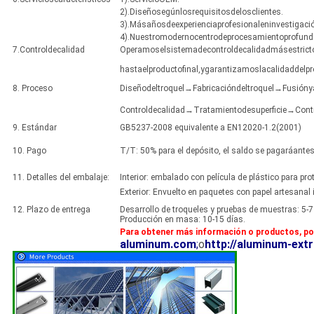
2).Diseñosegúnlosrequisitosdelosclientes.
3).Másañosdeexperienciaprofesionaleninvestigació
4).Nuestromodernocentrodeprocesamientoprofund
7.Controldecalidad
Operamoselsistemadecontroldecalidadmásestricto,
hastaelproductofinal,ygarantizamoslacalidaddelpr
8. Proceso
Diseñodeltroquel→Fabricacióndeltroquel→Fusió
Controldecalidad→Tratamientodesuperficie→Con
9. Estándar
GB5237-2008 equivalente a EN12020-1.2(2001)
10. Pago
T/T: 50% para el depósito, el saldo se pagaráantes
11. Detalles del embalaje:
Interior: embalado con película de plástico para pr
Exterior: Envuelto en paquetes con papel artesanal
12. Plazo de entrega
Desarrollo de troqueles y pruebas de muestras: 5-7
Producción en masa: 10-15 días.
Para obtener más información o productos, po
aluminum.com
;
o
http://aluminum-extr