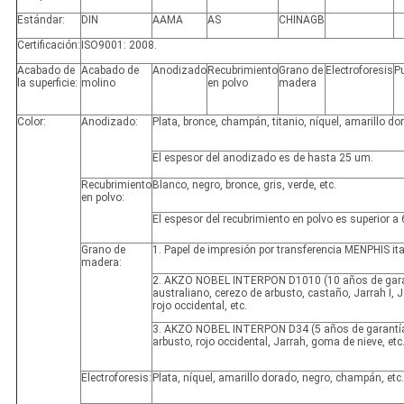
Estándar:
DIN
AAMA
AS
CHINAGB
Certificación:
ISO9001: 2008.
Acabado de
Acabado de
Anodizado
Recubrimiento
Grano de
Electroforesis
P
la superficie:
molino
en polvo
madera
Color:
Anodizado:
Plata, bronce, champán, titanio, níquel, amarillo dor
El espesor del anodizado es de hasta 25 um.
Recubrimiento
Blanco, negro, bronce, gris, verde, etc.
en polvo:
El espesor del recubrimiento en polvo es superior a
Grano de
1. Papel de impresión por transferencia MENPHIS ita
madera:
2. AKZO NOBEL INTERPON D1010 (10 años de garan
australiano, cerezo de arbusto, castaño, Jarrah I, Ja
rojo occidental, etc.
3. AKZO NOBEL INTERPON D34 (5 años de garantía
arbusto, rojo occidental, Jarrah, goma de nieve, etc
Electroforesis:
Plata, níquel, amarillo dorado, negro, champán, etc.