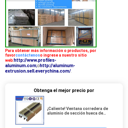
Para obtener más información o productos, por
favor
contáctenos
o ingrese a nuestro sitio
http://www.profiles-
web:
aluminum.com
;
o
http://aluminum-
extrusion.sell.everychina.com/
.
Obtenga el mejor precio por
¡Caliente! Ventana corredera de
aluminio de sección hueca de
calidad / precios de perfiles de
marco de ventana de aluminio