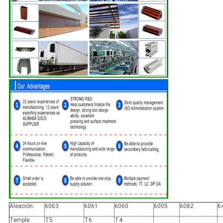
Aleación:
6063
6061
6060
6005
6082
6
Temple:
T5
T6
T4