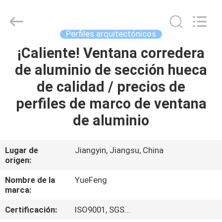
Co.,
Ltd.
All
Rights
Reserved.
Perfiles arquitectónicos
Developed
by
ECER
¡Caliente! Ventana corredera
INICIO
de aluminio de sección hueca
PRODUCTOS
de calidad / precios de
perfiles de marco de ventana
SOBRE
de aluminio
NOSOTROS
Lugar de
Jiangyin, Jiangsu, China
origen:
VISITA
A
Nombre de la
YueFeng
marca:
LA
Certificación:
ISO9001, SGS...
FÁBRICA