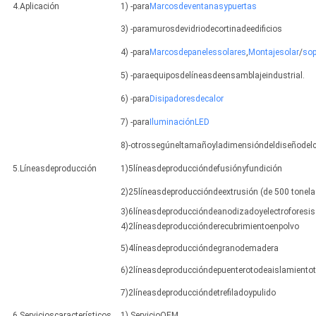
4.Aplicación
1) -para
Marcosdeventanasypuertas
3) -paramurosdevidriodecortinadeedificios
4) -para
Marcosdepanelessolares
,
Montajesolar
/
sop
5) -paraequiposdelíneasdeensamblajeindustrial.
6) -para
Disipadoresdecalor
7) -para
IluminaciónLED
8)-otrossegúneltamañoyladimensióndeldiseñodelc
5.Líneasdeproducción
1)5líneasdeproduccióndefusiónyfundición
2)25líneasdeproduccióndeextrusión (de 500 tonela
3)6líneasdeproduccióndeanodizadoyelectroforesis
4)2líneasdeproducciónderecubrimientoenpolvo
5)4líneasdeproduccióndegranodemadera
6)2líneasdeproduccióndepuenterotodeaislamiento
7)2líneasdeproduccióndetrefiladoypulido
6.Servicioscaracterísticos
1).ServicioOEM.