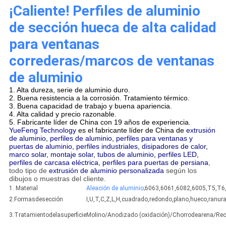
¡Caliente! Perfiles de aluminio
de sección hueca de alta calidad
para ventanas
correderas/marcos de ventanas
de aluminio
1. Alta dureza, serie de aluminio duro.
2. Buena resistencia a la corrosión. Tratamiento térmico.
3. Buena capacidad de trabajo y buena apariencia.
4. Alta calidad y precio razonable.
5. Fabricante líder de China con 19 años de experiencia.
YueFeng Technology
es el fabricante líder de China de
extrusión
de aluminio
,
perfiles de aluminio
,
perfiles para ventanas y
puertas de aluminio
,
perfiles industriales
,
disipadores de calor
,
marco solar
,
montaje solar
,
tubos de aluminio
,
perfiles LED
,
perfiles de carcasa eléctrica
,
perfiles para puertas de persiana
,
todo tipo de
extrusión de aluminio personalizada
según los
dibujos o muestras del cliente.
1. Material
Aleación de aluminio
;6063,6061,6082,6005,T5,T6
2.Formasdesección
I,U,T,C,Z,L,H,cuadrado,redondo,plano,hueco,ranu
3.Tratamientodelasuperficie
Molino/Anodizado (oxidación)/Chorrodearena/Rec