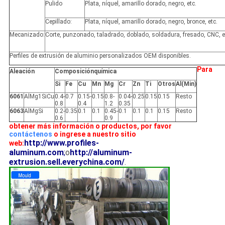
Pulido
Plata, níquel, amarillo dorado, negro, etc.
Cepillado:
Plata, níquel, amarillo dorado, negro, bronce, etc.
Mecanizado:
Corte, punzonado, taladrado, doblado, soldadura, fresado, CNC, e
Perfiles de extrusión de aluminio personalizados OEM disponibles.
Para
Aleación
Composiciónquímica
Si
Fe
Cu
Mn
Mg
Cr
Zn
Ti
Otros
Al(Min)
6061
AlMg1SiCu
0.4-
0.7
0.15-
0.15
0.8-
0.04-
0.25
0.15
0.15
Resto
0.8
0.4
1.2
0.35
6063
AlMgSi
0.2-
0.35
0.1
0.1
0.45-
0.1
0.1
0.1
0.15
Resto
0.6
0.9
obtener más información o productos, por favor
contáctenos
o ingrese a nuestro sitio
http://www.profiles-
web:
aluminum.com
;
o
http://aluminum-
extrusion.sell.everychina.com/
.