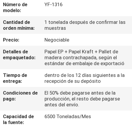
Número de
YF-1316
modelo:
CONTROL
Cantidad de
1 tonelada después de confirmar las
DE
orden mínima:
muestras
CALIDAD
Precio:
Negociable
CONTÁCTENOS
Detalles de
Papel EP + Papel Kraft + Pallet de
empaquetado:
madera contrachapada, según el
estándar de embalaje de exportació
NOTICIAS
Tiempo de
dentro de los 12 días siguientes a la
entrega:
recepción de su depósito
SOLICITAR
Condiciones de
El 50% debe pagarse antes de la
pago:
producción, el resto debe pagarse
UNA
antes del envío.
COTIZACIÓN
Capacidad de
6500 Toneladas/Mes
la fuente:
MAPA