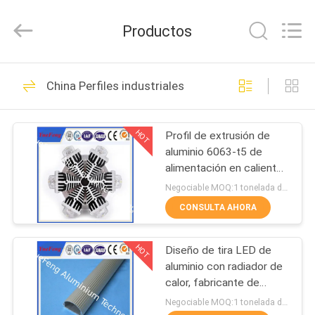
Co.,
Ltd.
All
Productos
Rights
Reserved.
Developed
by
ECER
INICIO
107
China Perfiles industriales
perfiles estándar
PRODUCTOS
HOT
Profil de extrusión de
aluminio 6063-t5 de
SOBRE
alimentación en caliente,
NOSOTROS
extrusión de radiador de
Negociable MOQ:1 tonelada después de confirmar las muestras
aluminio con alimentación
CONSULTA AHORA
273
VISITA
perfiles
HOT
Diseño de tira LED de
A
aluminio con radiador de
LA
arquitectónicos
calor, fabricante de
barras de tira LED de
FÁBRICA
Negociable MOQ:1 tonelada después de confirmar las muestras