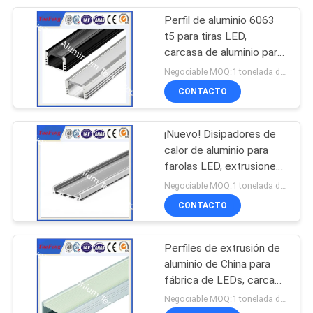
Perfil de aluminio 6063
t5 para tiras LED,
carcasa de aluminio para
luces de tira LED
Negociable MOQ:1 tonelada después de confirmar las muestras
CONTACTO
¡Nuevo! Disipadores de
calor de aluminio para
farolas LED, extrusiones
de aluminio de pared
Negociable MOQ:1 tonelada después de confirmar las muestras
delgada para LED
CONTACTO
Perfiles de extrusión de
aluminio de China para
fábrica de LEDs, carcasa
LED de aluminio
Negociable MOQ:1 tonelada después de confirmar las muestras
personalizada