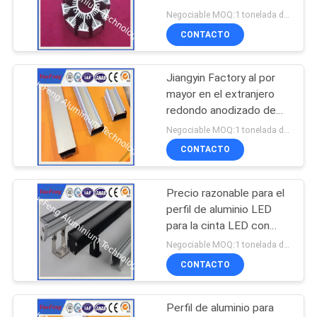
para disipador de calor
Negociable MOQ:1 tonelada después de confirmar las muestras
LED
CONTACTO
Jiangyin Factory al por
mayor en el extranjero
redondo anodizado de
aluminio conducido canal
Negociable MOQ:1 tonelada después de confirmar las muestras
CONTACTO
Precio razonable para el
perfil de aluminio LED
para la cinta LED con
difusor en China
Negociable MOQ:1 tonelada después de confirmar las muestras
CONTACTO
Perfil de aluminio para