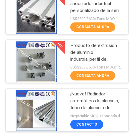
anodizado industrial
personalizado de la serie
1
6000
US$2200-3600/Tons MOQ:1 tonelada después de confirmar las muestras
Partes de aluminio
CONSULTA AHORA
para el mecanizado
HOT
Producto de extrusión
CNC
de aluminio
industrial,perfil de
aluminio industrial
US$2200-3600/Tons MOQ:1 tonelada después de confirmar las muestras
personalizado,OEM
CONSULTA AHORA
¡Nuevo! Radiador
automático de aluminio,
tubo de aluminio de
pared delgada, perfiles
Negociable MOQ:1 tonelada después de confirmar las muestras
de canal LED de aluminio
CONTACTO