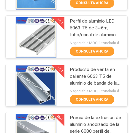
aluminio
CONSULTA AHORA
CONTROL
HOT
Perfil de aluminio LED
DE
354
6063 T5 de 3~6m,
CALIDAD
tubo/canal de aluminio en
Perfiles industriales
U anodizado/con
Negociable MOQ:1 tonelada después de confirmar las muestras
recubrimiento en polvo
CONTÁCTENOS
CONSULTA AHORA
HOT
Producto de venta en
NOTICIAS
caliente 6063 T5 de
aluminio de banda de luz
464
SOLICITAR
canales de aluminio
Negociable MOQ:1 tonelada después de confirmar las muestras
sellado
UNA
CONSULTA AHORA
Otros perfiles
COTIZACIÓN
HOT
Precio de la extrusión de
aluminio anodizado de la
MAPA
serie 6000,perfil de