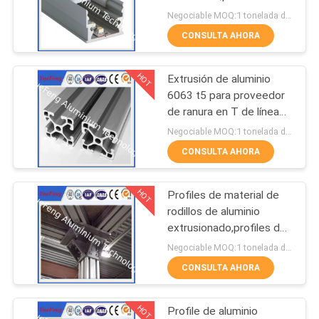
aluminio para lámparas
DEL
Negociable MOQ:1 tonelada después de confirmar las muestras
LED de tubo
CONSULTA AHORA
SITIO
128
Marco solar de
HOT
Extrusión de aluminio
PRIVACY
6063 t5 para proveedor
aluminio
POLICY
de ranura en T de línea
de montaje, perfiles
Negociable MOQ:1 tonelada después de confirmar las muestras
industriales de aluminio
CONSULTA AHORA
HOT
Profiles de material de
2
rodillos de aluminio
Partes de aluminio
extrusionado,profiles de
aluminio anodizado
Negociable MOQ:1 tonelada después de confirmar las muestras
de fundición a
anodizado
CONSULTA AHORA
presión
HOT
Profile de aluminio