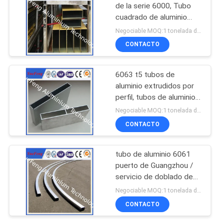
de la serie 6000, Tubo
cuadrado de aluminio
1
extruido con
Negociable MOQ:1 tonelada después de confirmar las muestras
recubrimiento en polvo
Partes de aluminio
CONTACTO
para el mecanizado
6063 t5 tubos de
CNC
aluminio extrudidos por
perfil, tubos de aluminio
anodizados precio por
Negociable MOQ:1 tonelada después de confirmar las muestras
metro
CONTACTO
tubo de aluminio 6061
puerto de Guangzhou /
servicio de doblado de
tubos CNC / tubo de
Negociable MOQ:1 tonelada después de confirmar las muestras
aluminio de 15 mm
CONTACTO