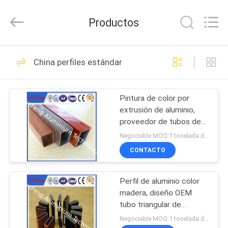
Co.,
Ltd.
All
Productos
Rights
Reserved.
Developed
by
ECER
INICIO
107
China perfiles estándar
perfiles estándar
PRODUCTOS
Pintura de color por
extrusión de aluminio,
SOBRE
proveedor de tubos de
NOSOTROS
aluminio huecos,
Negociable MOQ:1 tonelada después de confirmar las muestras
OEM/ODM
CONTACTO
273
VISITA
perfiles
Perfil de aluminio color
A
madera, diseño OEM
LA
arquitectónicos
tubo triangular de
aluminio grado 6063
FÁBRICA
Negociable MOQ:1 tonelada después de confirmar las muestras