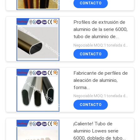
allibaba com
CONTACTO
CONTROL
Profiles de extrusión de
DE
354
aluminio de la serie 6000,
CALIDAD
tubo de aluminio de
Perfiles industriales
armario 6063 t5
Negociable MOQ:1 tonelada después de confirmar las muestras
CONTÁCTENOS
CONTACTO
Fabricante de perfiles de
NOTICIAS
aleación de aluminio,
forma
464
SOLICITAR
personalizada/tubo
Negociable MOQ:1 tonelada después de confirmar las muestras
ovalado de aluminio
UNA
CONTACTO
anodizado
Otros perfiles
COTIZACIÓN
¡Caliente! Tubo de
aluminio Lowes serie
MAPA
6000, doblado de tubo