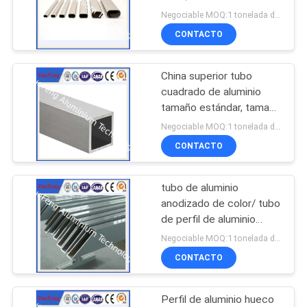
de aluminio, tubo de
DEL
Negociable MOQ:1 tonelada después de confirmar las muestras
aluminio ovalado CNC
CONTACTO
SITIO
128
Marco solar de
China superior tubo
PRIVACY
cuadrado de aluminio
aluminio
POLICY
tamaño estándar, tamaño
personalizado tubo
Negociable MOQ:1 tonelada después de confirmar las muestras
hueco de aluminio
CONTACTO
tubo de aluminio
2
anodizado de color/ tubo
Partes de aluminio
de perfil de aluminio
personalizado/ tubo de
Negociable MOQ:1 tonelada después de confirmar las muestras
de fundición a
perfil de aleación de
CONTACTO
aluminio
presión
Perfil de aluminio hueco