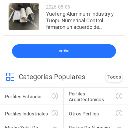
de Aluminio de la India se
2026-08-06
complete para 2030.
Yuefeng Aluminum Industry y
Tuopu Numerical Control
firmaron un acuerdo de
cooperación estratégica.
arriba
Categorías Populares
Todos
Perfiles 
Perfiles Estándar
Arquitectónicos
Perfiles Industriales
Otros Perfiles
Marco Solar De 
Partes De Aluminio 