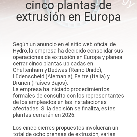
cinco plantas de
extrusión en Europa
CONTROL
DE
CALIDAD
Según un anuncio en el sitio web oficial de
Hydro, la empresa ha decidido consolidar sus
CONTÁCTENOS
operaciones de extrusión en Europa y planea
cerrar cinco plantas ubicadas en
Cheltenham y Bedwas (Reino Unido),
NOTICIAS
Lüdenscheid (Alemania), Feltre (Italia) y
Drunen (Países Bajos).
La empresa ha iniciado procedimientos
SOLICITAR
formales de consulta con los representantes
de los empleados en las instalaciones
UNA
afectadas. Si la decisión se finaliza, estas
COTIZACIÓN
plantas cerrarán en 2026.
Los cinco cierres propuestos involucran un
MAPA
total de ocho prensas de extrusión, varias