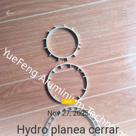
Co.,
Ltd.
All
Rights
Reserved.
Developed
by
ECER
INICIO
PRODUCTOS
SOBRE
NOSOTROS
VISITA
NEWS
A
Nov 27, 2025
LA
Hydro planea cerrar
FÁBRICA