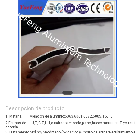
DEL
SITIO
PRIVACY
POLICY
Descripción de producto
1. Material
Aleación de aluminio;6063,6061,6082,6005,T5,T6,
2.Formas de
I,U,T,C,Z,L,H,cuadrado,redondo,plano,hueco,ranura en T yotra
sección
3.Tratamiento
Molino/Anodizado (oxidación)/Chorro de arena/Recubrimiento 