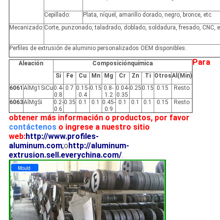
Cepillado:
Plata, níquel, amarillo dorado, negro, bronce, etc.
Mecanizado:
Corte, punzonado, taladrado, doblado, soldadura, fresado, CNC, e
Perfiles de extrusión de aluminio personalizados OEM disponibles.
Para
Aleación
Composiciónquímica
Si
Fe
Cu
Mn
Mg
Cr
Zn
Ti
Otros
Al(Min)
6061
AlMg1SiCu
0.4-
0.7
0.15-
0.15
0.8-
0.04-
0.25
0.15
0.15
Resto
0.8
0.4
1.2
0.35
6063
AlMgSi
0.2-
0.35
0.1
0.1
0.45-
0.1
0.1
0.1
0.15
Resto
0.6
0.9
obtener más información o productos, por favor
contáctenos
o ingrese a nuestro sitio
web:
http://www.profiles-
aluminum.com
;
o
http://aluminum-
extrusion.sell.everychina.com/
.