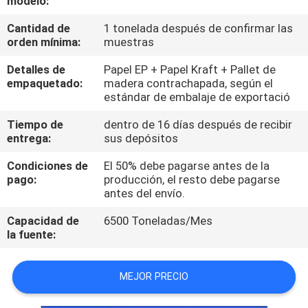
modelo:
Cantidad de
1 tonelada después de confirmar las
CONTROL
orden mínima:
muestras
DE
Detalles de
Papel EP + Papel Kraft + Pallet de
CALIDAD
empaquetado:
madera contrachapada, según el
estándar de embalaje de exportació
CONTÁCTENOS
Tiempo de
dentro de 16 días después de recibir
entrega:
sus depósitos
NOTICIAS
Condiciones de
El 50% debe pagarse antes de la
pago:
producción, el resto debe pagarse
antes del envío.
SOLICITAR
Capacidad de
6500 Toneladas/Mes
UNA
la fuente:
COTIZACIÓN
MEJOR PRECIO
MAPA