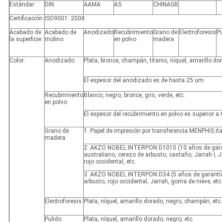
Estándar:
DIN
AAMA
AS
CHINAGB
Certificación:
ISO9001: 2008.
Acabado de
Acabado de
Anodizado
Recubrimiento
Grano de
Electroforesis
P
la superficie:
molino
en polvo
madera
Color:
Anodizado:
Plata, bronce, champán, titanio, níquel, amarillo dor
El espesor del anodizado es de hasta 25 um.
Recubrimiento
Blanco, negro, bronce, gris, verde, etc.
en polvo:
El espesor del recubrimiento en polvo es superior a
Grano de
1. Papel de impresión por transferencia MENPHIS ita
madera:
2. AKZO NOBEL INTERPON D1010 (10 años de garan
australiano, cerezo de arbusto, castaño, Jarrah I, Ja
rojo occidental, etc.
3. AKZO NOBEL INTERPON D34 (5 años de garantía
arbusto, rojo occidental, Jarrah, goma de nieve, etc
Electroforesis:
Plata, níquel, amarillo dorado, negro, champán, etc.
Pulido
Plata, níquel, amarillo dorado, negro, etc.