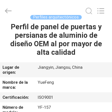
Co.,
Ltd.
All
Rights
Reserved.
Perfiles arquitectónicos
Developed
by
ECER
Perfil de panel de puertas y
INICIO
persianas de aluminio de
PRODUCTOS
diseño OEM al por mayor de
alta calidad
SOBRE
NOSOTROS
Lugar de
Jiangyin, Jiangsu, China
origen:
VISITA
Nombre de la
YueFeng
marca:
A
Certificación:
ISO9001
LA
FÁBRICA
Número de
YF-157