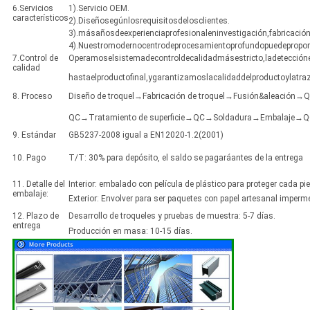
6.Servicios
1).Servicio OEM.
característicos
2).Diseñosegúnlosrequisitosdelosclientes.
3).másañosdeexperienciaprofesionaleninvestigación,fabricació
4).Nuestromodernocentrodeprocesamientoprofundopuedepropor
7.Control de
Operamoselsistemadecontroldecalidadmásestricto,ladeteccióne
calidad
hastaelproductofinal,ygarantizamoslacalidaddelproductoylatraz
8. Proceso
Diseño de troquel→Fabricación de troquel→Fusión&aleació
QC→Tratamiento de superficie→QC→Soldadura→Embalaje→QC
9. Estándar
GB5237-2008 igual a EN12020-1.2(2001)
10. Pago
T/T: 30% para depósito, el saldo se pagaráantes de la entrega
11. Detalle del
Interior: embalado con película de plástico para proteger cada pi
embalaje:
Exterior: Envolver para ser paquetes con papel artesanal imperme
12. Plazo de
Desarrollo de troqueles y pruebas de muestra: 5-7 días.
entrega
Producción en masa: 10-15 días.