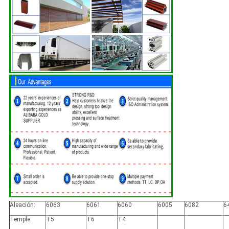
Aleación:
6063
6061
6060
6005
6082
6
Temple:
T5
T6
T4